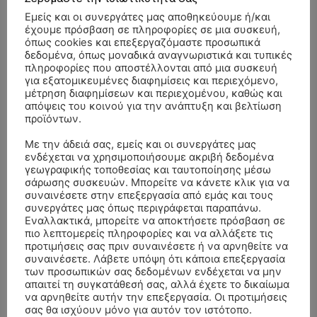
Εμείς και οι συνεργάτες μας αποθηκεύουμε ή/και
έχουμε πρόσβαση σε πληροφορίες σε μια συσκευή,
όπως cookies και επεξεργαζόμαστε προσωπικά
δεδομένα, όπως μοναδικά αναγνωριστικά και τυπικές
πληροφορίες που αποστέλλονται από μια συσκευή
για εξατομικευμένες διαφημίσεις και περιεχόμενο,
μέτρηση διαφημίσεων και περιεχομένου, καθώς και
απόψεις του κοινού για την ανάπτυξη και βελτίωση
προϊόντων.
Με την άδειά σας, εμείς και οι συνεργάτες μας
ενδέχεται να χρησιμοποιήσουμε ακριβή δεδομένα
γεωγραφικής τοποθεσίας και ταυτοποίησης μέσω
σάρωσης συσκευών. Μπορείτε να κάνετε κλικ για να
συναινέσετε στην επεξεργασία από εμάς και τους
συνεργάτες μας όπως περιγράφεται παραπάνω.
Εναλλακτικά, μπορείτε να αποκτήσετε πρόσβαση σε
ΣΥΛΛΥΠΗΤΗΡΙΑ ΜΗΝΥΜΑΤΑ
πιο λεπτομερείς πληροφορίες και να αλλάξετε τις
προτιμήσεις σας πριν συναινέσετε ή να αρνηθείτε να
συναινέσετε. Λάβετε υπόψη ότι κάποια επεξεργασία
ΚΗΔΕΙΑ – ΣΑΒΒΑΤΟ 25/7/2026 –
Αλέξανδρος Σέρβος
επί
των προσωπικών σας δεδομένων ενδέχεται να μην
ΧΑΡΑΛΑΜΠΟΣ ΚΑΥΚΙΑΣ ΕΤΩΝ 57
απαιτεί τη συγκατάθεσή σας, αλλά έχετε το δικαίωμα
να αρνηθείτε αυτήν την επεξεργασία. Οι προτιμήσεις
ΚΗΔΕΙΑ – ΤΡΙΤΗ 4/8/2026 – ΧΡΗΣΤΟΣ Α. ΠΑΛΙΟΥΡΑΣ
ΧΡΙΣΤΙΝΑ
επί
σας θα ισχύουν μόνο για αυτόν τον ιστότοπο.