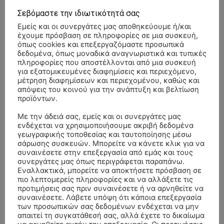
Σεβόμαστε την ιδιωτικότητά σας
Εμείς και οι συνεργάτες μας αποθηκεύουμε ή/και
έχουμε πρόσβαση σε πληροφορίες σε μια συσκευή,
όπως cookies και επεξεργαζόμαστε προσωπικά
δεδομένα, όπως μοναδικά αναγνωριστικά και τυπικές
πληροφορίες που αποστέλλονται από μια συσκευή
για εξατομικευμένες διαφημίσεις και περιεχόμενο,
μέτρηση διαφημίσεων και περιεχομένου, καθώς και
απόψεις του κοινού για την ανάπτυξη και βελτίωση
προϊόντων.
Με την άδειά σας, εμείς και οι συνεργάτες μας
ενδέχεται να χρησιμοποιήσουμε ακριβή δεδομένα
γεωγραφικής τοποθεσίας και ταυτοποίησης μέσω
σάρωσης συσκευών. Μπορείτε να κάνετε κλικ για να
συναινέσετε στην επεξεργασία από εμάς και τους
συνεργάτες μας όπως περιγράφεται παραπάνω.
- Advertisment -
Εναλλακτικά, μπορείτε να αποκτήσετε πρόσβαση σε
πιο λεπτομερείς πληροφορίες και να αλλάξετε τις
προτιμήσεις σας πριν συναινέσετε ή να αρνηθείτε να
συναινέσετε. Λάβετε υπόψη ότι κάποια επεξεργασία
των προσωπικών σας δεδομένων ενδέχεται να μην
απαιτεί τη συγκατάθεσή σας, αλλά έχετε το δικαίωμα