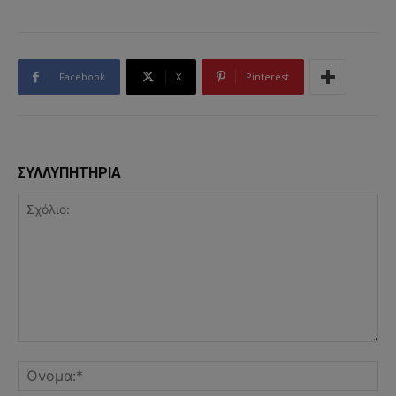
Facebook
X
Pinterest
ΣΥΛΛΥΠΗΤΗΡΙΑ
Σχόλιο:
Όν