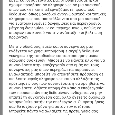
Εμείς και οι συνεργάτες μας αποθηκεύουμε ή/και
έχουμε πρόσβαση σε πληροφορίες σε μια συσκευή,
όπως cookies και επεξεργαζόμαστε προσωπικά
δεδομένα, όπως μοναδικά αναγνωριστικά και τυπικές
πληροφορίες που αποστέλλονται από μια συσκευή
για εξατομικευμένες διαφημίσεις και περιεχόμενο,
μέτρηση διαφημίσεων και περιεχομένου, καθώς και
απόψεις του κοινού για την ανάπτυξη και βελτίωση
προϊόντων.
Με την άδειά σας, εμείς και οι συνεργάτες μας
ενδέχεται να χρησιμοποιήσουμε ακριβή δεδομένα
γεωγραφικής τοποθεσίας και ταυτοποίησης μέσω
- Advertisment -
σάρωσης συσκευών. Μπορείτε να κάνετε κλικ για να
συναινέσετε στην επεξεργασία από εμάς και τους
συνεργάτες μας όπως περιγράφεται παραπάνω.
Εναλλακτικά, μπορείτε να αποκτήσετε πρόσβαση σε
πιο λεπτομερείς πληροφορίες και να αλλάξετε τις
προτιμήσεις σας πριν συναινέσετε ή να αρνηθείτε να
συναινέσετε. Λάβετε υπόψη ότι κάποια επεξεργασία
των προσωπικών σας δεδομένων ενδέχεται να μην
απαιτεί τη συγκατάθεσή σας, αλλά έχετε το δικαίωμα
να αρνηθείτε αυτήν την επεξεργασία. Οι προτιμήσεις
σας θα ισχύουν μόνο για αυτόν τον ιστότοπο.
Μπορείτε πάντα να αλλάξετε τις προτιμήσεις σας