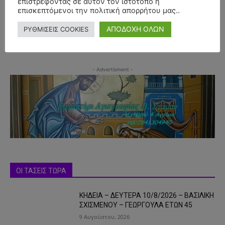
επιστρέφοντας σε αυτόν τον ιστότοπο ή
επισκεπτόμενοι την πολιτική απορρήτου μας..
ΑΠΟΔΟΧΗ ΟΛΩΝ
ΡΥΘΜΙΣΕΙΣ COOKIES
- Advertisment -
ΟΙ ΤΑΣΕΙΣ ΤΩΡΑ
ΚΗΔΕΙΑ – ΔΕΥΤΕΡΑ 10/8/2026 – ΒΑΣΙΛΙΚΗ
ΣΧΙΣΜΕΝΟΥ – ΓΕΩΡΓΟΥΛΑ ΕΤΩΝ 45
9 Αυγούστου, 2026