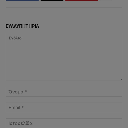
ΣΥΛΛΥΠΗΤΗΡΙΑ
Σχόλιο:
Όν
Ema
Ισ