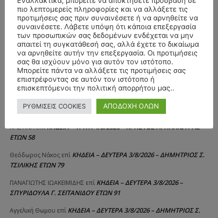
Εναλλακτικά, μπορείτε να αποκτήσετε πρόσβαση σε
πιο λεπτομερείς πληροφορίες και να αλλάξετε τις
προτιμήσεις σας πριν συναινέσετε ή να αρνηθείτε να
συναινέσετε. Λάβετε υπόψη ότι κάποια επεξεργασία
των προσωπικών σας δεδομένων ενδέχεται να μην
απαιτεί τη συγκατάθεσή σας, αλλά έχετε το δικαίωμα
να αρνηθείτε αυτήν την επεξεργασία. Οι προτιμήσεις
σας θα ισχύουν μόνο για αυτόν τον ιστότοπο.
Μπορείτε πάντα να αλλάξετε τις προτιμήσεις σας
ΣΥΛΛΥΠΗΤΗΡΙΑ ΜΗΝΥΜΑΤΑ
επιστρέφοντας σε αυτόν τον ιστότοπο ή
επισκεπτόμενοι την πολιτική απορρήτου μας..
ΚΗΔΕΙΑ – ΣΑΒΒΑΤΟ 25/7/2026 –
Αλέξανδρος Σέρβος
επί
ΑΠΟΔΟΧΗ ΟΛΩΝ
ΡΥΘΜΙΣΕΙΣ COOKIES
ΧΑΡΑΛΑΜΠΟΣ ΚΑΥΚΙΑΣ ΕΤΩΝ 57
ΚΗΔΕΙΑ – ΤΡΙΤΗ 4/8/2026 – ΧΡΗΣΤΟΣ Α. ΠΑΛΙΟΥΡΑΣ
ΧΡΙΣΤΙΝΑ
επί
ΕΤΩΝ 58
ΚΗΔΕΙΑ – ΔΕΥΤΕΡΑ 3/8/2026 – ΔΗΜΗΤΡΙΟΣ Σ.
Θεόδωρος Νάκος
επί
ΤΣΙΛΙΚΗΣ ΕΤΩΝ 79
ΚΗΔΕΙΑ – ΔΕΥΤΕΡΑ 3/8/2026 –
ΠΑΝΑΓΙΩΤΗΣ IΩΑΚΕΙΜΙΔΗΣ
επί
ΣΠΥΡΙΔΟΥΛΑ Γ. ΣΕΪΤΑΝΙΔΟΥ ΕΤΩΝ 91
ΚΗΔΕΙΑ – ΔΕΥΤΕΡΑ 3/8/2026 – ΔΗΜΗΤΡΙΟΣ Σ.
Αγγελική Θωμου
επί