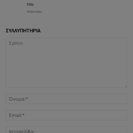
του
Απάντηση
ΣΥΛΛΥΠΗΤΗΡΙΑ
Σχόλιο:
Όν
Ema
Ισ