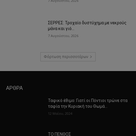
7 Αυγούστου, 2026
ΣΕΡΡΕΣ: Τροχαίο δυστύχημα με νεκρούς
μάνα και γιό…
7 Αυγούστου, 2026
Φόρτωση περισσοτέρων
ΑΡΘΡΑ
Ταφικό έθιμο: Γιατί οι Πόντιοι τρώνε στα
ταφία την Κυριακή του Θωμά…
12 Μαΐου, 2024
ΤΟ ΠΕΝΘΟΣ