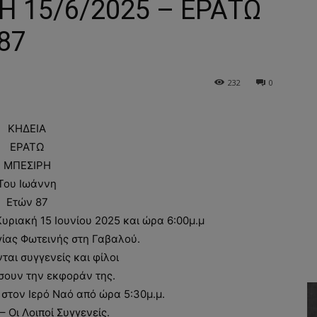
Η 15/6/2025 – ΕΡΑΤΩ
87
232
0
ΚΗΔΕΙΑ
ΕΡΑΤΩ
ΜΠΕΣΙΡΗ
Του Ιωάννη
Ετών 87
ριακή 15 Ιουνίου 2025 και ώρα 6:00μ.μ
γίας Φωτεινής στη Γαβαλού.
αι συγγενείς και φίλοι
σουν την εκφοράν της.
 στον Ιερό Ναό από ώρα 5:30μ.μ.
– Οι Λοιποί Συγγενείς.