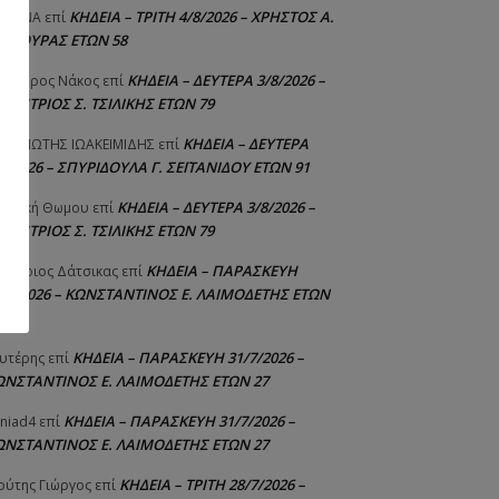
ΚΗΔΕΙΑ – ΤΡΙΤΗ 4/8/2026 – ΧΡΗΣΤΟΣ Α.
ΙΣΤΙΝΑ
επί
ΑΛΙΟΥΡΑΣ ΕΤΩΝ 58
ΚΗΔΕΙΑ – ΔΕΥΤΕΡΑ 3/8/2026 –
εόδωρος Νάκος
επί
ΗΜΗΤΡΙΟΣ Σ. ΤΣΙΛΙΚΗΣ ΕΤΩΝ 79
ΚΗΔΕΙΑ – ΔΕΥΤΕΡΑ
ΝΑΓΙΩΤΗΣ IΩΑΚΕΙΜΙΔΗΣ
επί
8/2026 – ΣΠΥΡΙΔΟΥΛΑ Γ. ΣΕΪΤΑΝΙΔΟΥ ΕΤΩΝ 91
ΚΗΔΕΙΑ – ΔΕΥΤΕΡΑ 3/8/2026 –
γελική Θωμου
επί
ΗΜΗΤΡΙΟΣ Σ. ΤΣΙΛΙΚΗΣ ΕΤΩΝ 79
ΚΗΔΕΙΑ – ΠΑΡΑΣΚΕΥΗ
μήτριος Δάτσικας
επί
1/7/2026 – ΚΩΝΣΤΑΝΤΙΝΟΣ Ε. ΛΑΙΜΟΔΕΤΗΣ ΕΤΩΝ
ΚΗΔΕΙΑ – ΠΑΡΑΣΚΕΥΗ 31/7/2026 –
υτέρης
επί
ΩΝΣΤΑΝΤΙΝΟΣ Ε. ΛΑΙΜΟΔΕΤΗΣ ΕΤΩΝ 27
ΚΗΔΕΙΑ – ΠΑΡΑΣΚΕΥΗ 31/7/2026 –
niad4
επί
ΩΝΣΤΑΝΤΙΝΟΣ Ε. ΛΑΙΜΟΔΕΤΗΣ ΕΤΩΝ 27
ΚΗΔΕΙΑ – ΤΡΙΤΗ 28/7/2026 –
ούτης Γιώργος
επί