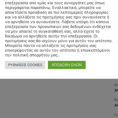
επεξεργασία από εμάς και τους συνεργάτες μας όπως
ΧΡ
περιγράφεται παραπάνω. Εναλλακτικά, μπορείτε να
Π
αποκτήσετε πρόσβαση σε πιο λεπτομερείς πληροφορίες
και να αλλάξετε τις προτιμήσεις σας πριν συναινέσετε ή
Θ
να αρνηθείτε να συναινέσετε. Λάβετε υπόψη ότι κάποια
Δ
επεξεργασία των προσωπικών σας δεδομένων ενδέχεται
να μην απαιτεί τη συγκατάθεσή σας, αλλά έχετε το
ΠΑ
δικαίωμα να αρνηθείτε αυτήν την επεξεργασία. Οι
3/
προτιμήσεις σας θα ισχύουν μόνο για αυτόν τον ιστότοπο.
Μπορείτε πάντα να αλλάξετε τις προτιμήσεις σας
Αγ
επιστρέφοντας σε αυτόν τον ιστότοπο ή επισκεπτόμενοι
Δ
την πολιτική απορρήτου μας..
Δη
ΑΠΟΔΟΧΗ ΟΛΩΝ
ΡΥΘΜΙΣΕΙΣ COOKIES
3
27
Λε
Κ
Ra
Κ
Σι