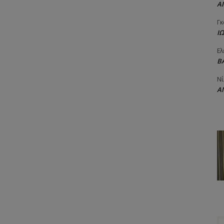
Α
Γκ
Ι
Ελ
Β
Νί
Α