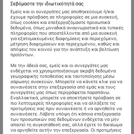
Σεβόμαστε την ιδιωτικότητά σας
Εμείς και οι συνεργάτες μας αποθηκεύουμε ή/και
έχουμε πρόσβαση σε πληροφορίες σε μια συσκευή,
όπως cookies και επεξεργαζόμαστε προσωπικά
δεδομένα, όπως μοναδικά αναγνωριστικά και τυπικές
πληροφορίες που αποστέλλονται από μια συσκευή
για εξατομικευμένες διαφημίσεις και περιεχόμενο,
μέτρηση διαφημίσεων και περιεχομένου, καθώς και
απόψεις του κοινού για την ανάπτυξη και βελτίωση
προϊόντων.
Με την άδειά σας, εμείς και οι συνεργάτες μας
ενδέχεται να χρησιμοποιήσουμε ακριβή δεδομένα
γεωγραφικής τοποθεσίας και ταυτοποίησης μέσω
σάρωσης συσκευών. Μπορείτε να κάνετε κλικ για να
συναινέσετε στην επεξεργασία από εμάς και τους
συνεργάτες μας όπως περιγράφεται παραπάνω.
Εναλλακτικά, μπορείτε να αποκτήσετε πρόσβαση σε
πιο λεπτομερείς πληροφορίες και να αλλάξετε τις
ΣΥΛΛΥΠΗΤΗΡΙΑ ΜΗΝΥΜΑΤΑ
προτιμήσεις σας πριν συναινέσετε ή να αρνηθείτε να
συναινέσετε. Λάβετε υπόψη ότι κάποια επεξεργασία
των προσωπικών σας δεδομένων ενδέχεται να μην
ΚΗΔΕΙΑ – ΣΑΒΒΑΤΟ 25/7/2026 –
Αλέξανδρος Σέρβος
επί
απαιτεί τη συγκατάθεσή σας, αλλά έχετε το δικαίωμα
ΧΑΡΑΛΑΜΠΟΣ ΚΑΥΚΙΑΣ ΕΤΩΝ 57
να αρνηθείτε αυτήν την επεξεργασία. Οι προτιμήσεις