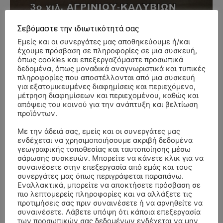
Σεβόμαστε την ιδιωτικότητά σας
Εμείς και οι συνεργάτες μας αποθηκεύουμε ή/και
- Advertisment -
έχουμε πρόσβαση σε πληροφορίες σε μια συσκευή,
όπως cookies και επεξεργαζόμαστε προσωπικά
δεδομένα, όπως μοναδικά αναγνωριστικά και τυπικές
πληροφορίες που αποστέλλονται από μια συσκευή
για εξατομικευμένες διαφημίσεις και περιεχόμενο,
μέτρηση διαφημίσεων και περιεχομένου, καθώς και
απόψεις του κοινού για την ανάπτυξη και βελτίωση
προϊόντων.
Με την άδειά σας, εμείς και οι συνεργάτες μας
ενδέχεται να χρησιμοποιήσουμε ακριβή δεδομένα
γεωγραφικής τοποθεσίας και ταυτοποίησης μέσω
σάρωσης συσκευών. Μπορείτε να κάνετε κλικ για να
συναινέσετε στην επεξεργασία από εμάς και τους
συνεργάτες μας όπως περιγράφεται παραπάνω.
Εναλλακτικά, μπορείτε να αποκτήσετε πρόσβαση σε
πιο λεπτομερείς πληροφορίες και να αλλάξετε τις
προτιμήσεις σας πριν συναινέσετε ή να αρνηθείτε να
συναινέσετε. Λάβετε υπόψη ότι κάποια επεξεργασία
των προσωπικών σας δεδομένων ενδέχεται να μην
ΣΥΛΛΥΠΗΤΗΡΙΑ ΜΗΝΥΜΑΤΑ