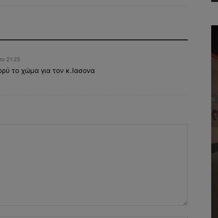
το 21:25
ρύ το χώμα για τον κ.Ιασονα