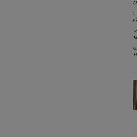
Α
Νί
Ι
Βα
1
Κώ
1