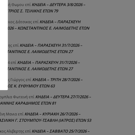
ΚΗΔΕΙΑ – ΔΕΥΤΕΡΑ 3/8/2026 –
γελική Θωμου
επί
ΗΜΗΤΡΙΟΣ Σ. ΤΣΙΛΙΚΗΣ ΕΤΩΝ 79
ΚΗΔΕΙΑ – ΠΑΡΑΣΚΕΥΗ
μήτριος Δάτσικας
επί
1/7/2026 – ΚΩΝΣΤΑΝΤΙΝΟΣ Ε. ΛΑΙΜΟΔΕΤΗΣ ΕΤΩΝ
ΚΗΔΕΙΑ – ΠΑΡΑΣΚΕΥΗ 31/7/2026 –
υτέρης
επί
ΩΝΣΤΑΝΤΙΝΟΣ Ε. ΛΑΙΜΟΔΕΤΗΣ ΕΤΩΝ 27
ΚΗΔΕΙΑ – ΠΑΡΑΣΚΕΥΗ 31/7/2026 –
niad4
επί
ΩΝΣΤΑΝΤΙΝΟΣ Ε. ΛΑΙΜΟΔΕΤΗΣ ΕΤΩΝ 27
ΚΗΔΕΙΑ – ΤΡΙΤΗ 28/7/2026 –
ούτης Γιώργος
επί
ΓΓΕΛΟΣ Κ. ΕΥΘΥΜΙΟΥ ΕΤΩΝ 63
ΚΗΔΕΙΑ – ΔΕΥΤΕΡΑ 27/7/2026 –
ομπλια Φωτεινή
επί
ΩΑΝΝΗΣ ΚΑΡΑΔΗΜΟΣ ΕΤΩΝ 81
ΚΗΔΕΙΑ – ΚΥΡΙΑΚΗ 26/7/2026 –
ένη Μανια
επί
ΑΣΙΛΙΚΗ Γ. ΣΤΟΥΜΠΟΥ-ΤΣΑΒΛΗ (ΙΑΤΡΟΣ) ΕΤΩΝ 53
ΚΗΔΕΙΑ – ΣΑΒΒΑΤΟ 25/7/2026 –
κος Αλιβερτης
επί