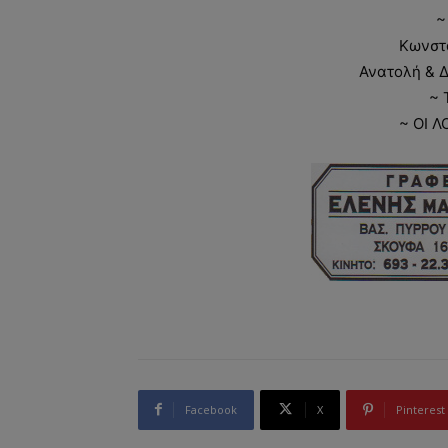
~
Κωνστ
Ανατολή & 
~ 
~ ΟΙ Λ
Facebook
X
Pinterest