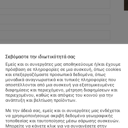
Όνομα:*
Email:*
Ιστοσελί
αχυδρομείο και τον ιστότοπό μου σε αυτό το πρόγραμμα
λιάσω.
Σεβόμαστε την ιδιωτικότητά σας
Εμείς και οι συνεργάτες μας αποθηκεύουμε ή/και έχουμε
πρόσβαση σε πληροφορίες σε μια συσκευή, όπως cookies
και επεξεργαζόμαστε προσωπικά δεδομένα, όπως
μοναδικά αναγνωριστικά και τυπικές πληροφορίες που
αποστέλλονται από μια συσκευή για εξατομικευμένες
διαφημίσεις και περιεχόμενο, μέτρηση διαφημίσεων και
περιεχομένου, καθώς και απόψεις του κοινού για την
ανάπτυξη και βελτίωση προϊόντων.
Με την άδειά σας, εμείς και οι συνεργάτες μας ενδέχεται
να χρησιμοποιήσουμε ακριβή δεδομένα γεωγραφικής
ΠΑ
τοποθεσίας και ταυτοποίησης μέσω σάρωσης συσκευών.
3/
Μπορείτε να κάνετε κλικ για να συναινέσετε στην