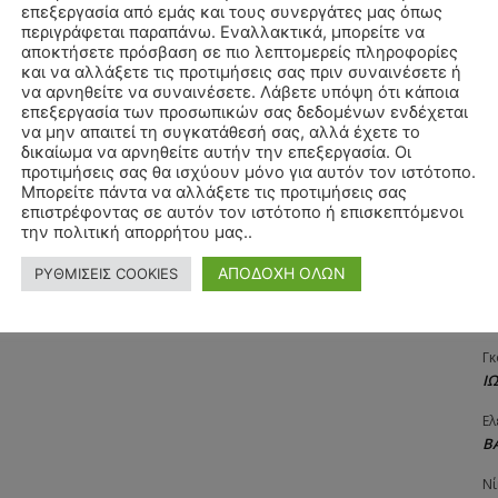
επεξεργασία από εμάς και τους συνεργάτες μας όπως
Αγ
περιγράφεται παραπάνω. Εναλλακτικά, μπορείτε να
Δ
αποκτήσετε πρόσβαση σε πιο λεπτομερείς πληροφορίες
και να αλλάξετε τις προτιμήσεις σας πριν συναινέσετε ή
Δη
να αρνηθείτε να συναινέσετε. Λάβετε υπόψη ότι κάποια
3
επεξεργασία των προσωπικών σας δεδομένων ενδέχεται
27
να μην απαιτεί τη συγκατάθεσή σας, αλλά έχετε το
δικαίωμα να αρνηθείτε αυτήν την επεξεργασία. Οι
Λε
προτιμήσεις σας θα ισχύουν μόνο για αυτόν τον ιστότοπο.
Κ
Μπορείτε πάντα να αλλάξετε τις προτιμήσεις σας
επιστρέφοντας σε αυτόν τον ιστότοπο ή επισκεπτόμενοι
Ra
την πολιτική απορρήτου μας..
Κ
ΑΠΟΔΟΧΗ ΟΛΩΝ
ΡΥΘΜΙΣΕΙΣ COOKIES
Σι
Α
Γκ
Ι
Ελ
Β
Νί