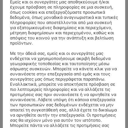
Εμείς και οι συνεργάτες μας αποθηκεύουμε ή/και
έχουμε πρόσβαση σε πληροφορίες σε μια συσκευή,
όπως cookies και επεξεργαζόμαστε προσωπικά
δεδομένα, όπως μοναδικά αναγνωριστικά και τυπικές
πληροφορίες που αποστέλλονται από μια συσκευή
για εξατομικευμένες διαφημίσεις και περιεχόμενο,
μέτρηση διαφημίσεων και περιεχομένου, καθώς και
απόψεις του κοινού για την ανάπτυξη και βελτίωση
προϊόντων.
Με την άδειά σας, εμείς και οι συνεργάτες μας
ενδέχεται να χρησιμοποιήσουμε ακριβή δεδομένα
γεωγραφικής τοποθεσίας και ταυτοποίησης μέσω
σάρωσης συσκευών. Μπορείτε να κάνετε κλικ για να
συναινέσετε στην επεξεργασία από εμάς και τους
συνεργάτες μας όπως περιγράφεται παραπάνω.
Εναλλακτικά, μπορείτε να αποκτήσετε πρόσβαση σε
ΣΥΛΛΥΠΗΤΗΡΙΑ ΜΗΝΥΜΑΤΑ
πιο λεπτομερείς πληροφορίες και να αλλάξετε τις
προτιμήσεις σας πριν συναινέσετε ή να αρνηθείτε να
ΚΗΔΕΙΑ – ΣΑΒΒΑΤΟ 25/7/2026 –
Αλέξανδρος Σέρβος
επί
συναινέσετε. Λάβετε υπόψη ότι κάποια επεξεργασία
ΧΑΡΑΛΑΜΠΟΣ ΚΑΥΚΙΑΣ ΕΤΩΝ 57
των προσωπικών σας δεδομένων ενδέχεται να μην
απαιτεί τη συγκατάθεσή σας, αλλά έχετε το δικαίωμα
ΚΗΔΕΙΑ – ΤΡΙΤΗ 4/8/2026 – ΧΡΗΣΤΟΣ Α. ΠΑΛΙΟΥΡΑΣ
ΧΡΙΣΤΙΝΑ
επί
να αρνηθείτε αυτήν την επεξεργασία. Οι προτιμήσεις
σας θα ισχύουν μόνο για αυτόν τον ιστότοπο.
ΕΤΩΝ 58
Μπορείτε πάντα να αλλάξετε τις προτιμήσεις σας