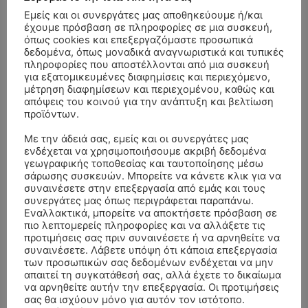
Εμείς και οι συνεργάτες μας αποθηκεύουμε ή/και
έχουμε πρόσβαση σε πληροφορίες σε μια συσκευή,
όπως cookies και επεξεργαζόμαστε προσωπικά
δεδομένα, όπως μοναδικά αναγνωριστικά και τυπικές
πληροφορίες που αποστέλλονται από μια συσκευή
για εξατομικευμένες διαφημίσεις και περιεχόμενο,
μέτρηση διαφημίσεων και περιεχομένου, καθώς και
απόψεις του κοινού για την ανάπτυξη και βελτίωση
προϊόντων.
Με την άδειά σας, εμείς και οι συνεργάτες μας
ενδέχεται να χρησιμοποιήσουμε ακριβή δεδομένα
γεωγραφικής τοποθεσίας και ταυτοποίησης μέσω
σάρωσης συσκευών. Μπορείτε να κάνετε κλικ για να
συναινέσετε στην επεξεργασία από εμάς και τους
συνεργάτες μας όπως περιγράφεται παραπάνω.
Εναλλακτικά, μπορείτε να αποκτήσετε πρόσβαση σε
ΣΥΛΛΥΠΗΤΗΡΙΑ ΜΗΝΥΜΑΤΑ
πιο λεπτομερείς πληροφορίες και να αλλάξετε τις
προτιμήσεις σας πριν συναινέσετε ή να αρνηθείτε να
συναινέσετε. Λάβετε υπόψη ότι κάποια επεξεργασία
ΚΗΔΕΙΑ – ΣΑΒΒΑΤΟ 25/7/2026 –
Αλέξανδρος Σέρβος
επί
των προσωπικών σας δεδομένων ενδέχεται να μην
ΧΑΡΑΛΑΜΠΟΣ ΚΑΥΚΙΑΣ ΕΤΩΝ 57
απαιτεί τη συγκατάθεσή σας, αλλά έχετε το δικαίωμα
να αρνηθείτε αυτήν την επεξεργασία. Οι προτιμήσεις
ΚΗΔΕΙΑ – ΤΡΙΤΗ 4/8/2026 – ΧΡΗΣΤΟΣ Α. ΠΑΛΙΟΥΡΑΣ
ΧΡΙΣΤΙΝΑ
επί
σας θα ισχύουν μόνο για αυτόν τον ιστότοπο.