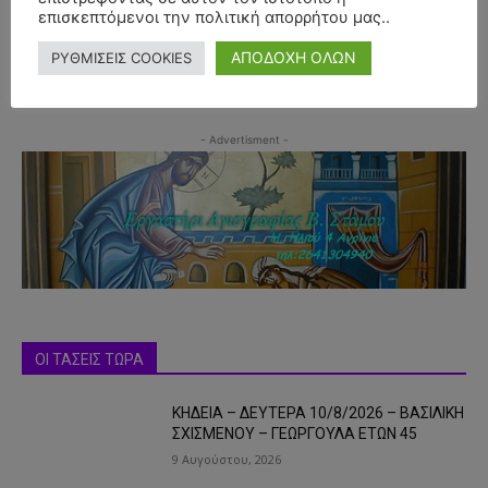
επισκεπτόμενοι την πολιτική απορρήτου μας..
ΑΠΟΔΟΧΗ ΟΛΩΝ
ΡΥΘΜΙΣΕΙΣ COOKIES
- Advertisment -
ΟΙ ΤΑΣΕΙΣ ΤΩΡΑ
ΚΗΔΕΙΑ – ΔΕΥΤΕΡΑ 10/8/2026 – ΒΑΣΙΛΙΚΗ
ΣΧΙΣΜΕΝΟΥ – ΓΕΩΡΓΟΥΛΑ ΕΤΩΝ 45
9 Αυγούστου, 2026