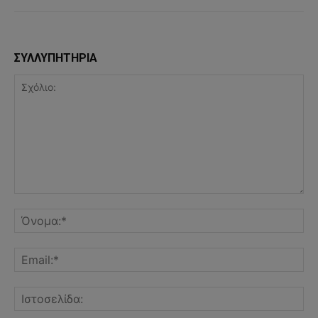
ΣΥΛΛΥΠΗΤΗΡΙΑ
Σχόλιο:
Όν
Ema
Ισ