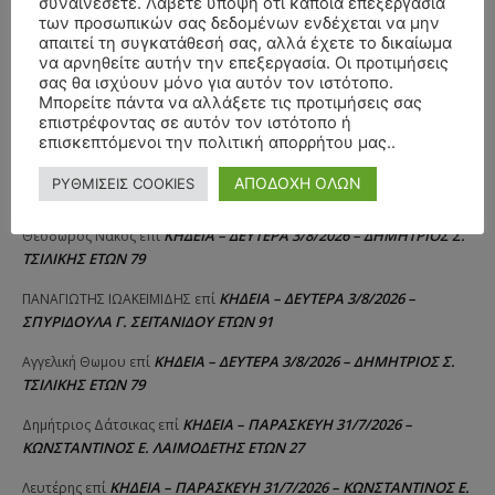
συναινέσετε. Λάβετε υπόψη ότι κάποια επεξεργασία
των προσωπικών σας δεδομένων ενδέχεται να μην
απαιτεί τη συγκατάθεσή σας, αλλά έχετε το δικαίωμα
ΣΥΛΛΥΠΗΤΗΡΙΑ ΜΗΝΥΜΑΤΑ
να αρνηθείτε αυτήν την επεξεργασία. Οι προτιμήσεις
σας θα ισχύουν μόνο για αυτόν τον ιστότοπο.
Μπορείτε πάντα να αλλάξετε τις προτιμήσεις σας
ΚΗΔΕΙΑ – ΣΑΒΒΑΤΟ 25/7/2026 –
Αλέξανδρος Σέρβος
επί
επιστρέφοντας σε αυτόν τον ιστότοπο ή
ΧΑΡΑΛΑΜΠΟΣ ΚΑΥΚΙΑΣ ΕΤΩΝ 57
επισκεπτόμενοι την πολιτική απορρήτου μας..
ΚΗΔΕΙΑ – ΤΡΙΤΗ 4/8/2026 – ΧΡΗΣΤΟΣ Α. ΠΑΛΙΟΥΡΑΣ
ΧΡΙΣΤΙΝΑ
επί
ΑΠΟΔΟΧΗ ΟΛΩΝ
ΡΥΘΜΙΣΕΙΣ COOKIES
ΕΤΩΝ 58
ΚΗΔΕΙΑ – ΔΕΥΤΕΡΑ 3/8/2026 – ΔΗΜΗΤΡΙΟΣ Σ.
Θεόδωρος Νάκος
επί
ΤΣΙΛΙΚΗΣ ΕΤΩΝ 79
ΚΗΔΕΙΑ – ΔΕΥΤΕΡΑ 3/8/2026 –
ΠΑΝΑΓΙΩΤΗΣ IΩΑΚΕΙΜΙΔΗΣ
επί
ΣΠΥΡΙΔΟΥΛΑ Γ. ΣΕΪΤΑΝΙΔΟΥ ΕΤΩΝ 91
ΚΗΔΕΙΑ – ΔΕΥΤΕΡΑ 3/8/2026 – ΔΗΜΗΤΡΙΟΣ Σ.
Αγγελική Θωμου
επί
ΤΣΙΛΙΚΗΣ ΕΤΩΝ 79
ΚΗΔΕΙΑ – ΠΑΡΑΣΚΕΥΗ 31/7/2026 –
Δημήτριος Δάτσικας
επί
ΚΩΝΣΤΑΝΤΙΝΟΣ Ε. ΛΑΙΜΟΔΕΤΗΣ ΕΤΩΝ 27
ΚΗΔΕΙΑ – ΠΑΡΑΣΚΕΥΗ 31/7/2026 – ΚΩΝΣΤΑΝΤΙΝΟΣ Ε.
Λευτέρης
επί