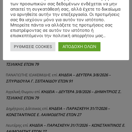
των προσωπικών σας δεδομένων ενδέχεται να μην
απαιτεί τη συγκατάθεσή σας, αλλά έχετε το δικαίωμα
ΣΥΛΛΥΠΗΤΗΡΙΑ ΜΗΝΥΜΑΤΑ
να αρνηθείτε αυτήν την επεξεργασία. Οι προτιμήσεις
σας θα ισχύουν μόνο για αυτόν τον ιστότοπο.
ΚΗΔΕΙΑ – ΣΑΒΒΑΤΟ 25/7/2026 –
Αλέξανδρος Σέρβος
επί
Μπορείτε πάντα να αλλάξετε τις προτιμήσεις σας
επιστρέφοντας σε αυτόν τον ιστότοπο ή
ΧΑΡΑΛΑΜΠΟΣ ΚΑΥΚΙΑΣ ΕΤΩΝ 57
επισκεπτόμενοι την πολιτική απορρήτου μας..
ΚΗΔΕΙΑ – ΤΡΙΤΗ 4/8/2026 – ΧΡΗΣΤΟΣ Α. ΠΑΛΙΟΥΡΑΣ
ΧΡΙΣΤΙΝΑ
επί
ΑΠΟΔΟΧΗ ΟΛΩΝ
ΡΥΘΜΙΣΕΙΣ COOKIES
ΕΤΩΝ 58
ΚΗΔΕΙΑ – ΔΕΥΤΕΡΑ 3/8/2026 – ΔΗΜΗΤΡΙΟΣ Σ.
Θεόδωρος Νάκος
επί
ΤΣΙΛΙΚΗΣ ΕΤΩΝ 79
ΚΗΔΕΙΑ – ΔΕΥΤΕΡΑ 3/8/2026 –
ΠΑΝΑΓΙΩΤΗΣ IΩΑΚΕΙΜΙΔΗΣ
επί
ΣΠΥΡΙΔΟΥΛΑ Γ. ΣΕΪΤΑΝΙΔΟΥ ΕΤΩΝ 91
ΚΗΔΕΙΑ – ΔΕΥΤΕΡΑ 3/8/2026 – ΔΗΜΗΤΡΙΟΣ Σ.
Αγγελική Θωμου
επί
ΤΣΙΛΙΚΗΣ ΕΤΩΝ 79
ΚΗΔΕΙΑ – ΠΑΡΑΣΚΕΥΗ 31/7/2026 –
Δημήτριος Δάτσικας
επί
ΚΩΝΣΤΑΝΤΙΝΟΣ Ε. ΛΑΙΜΟΔΕΤΗΣ ΕΤΩΝ 27
ΚΗΔΕΙΑ – ΠΑΡΑΣΚΕΥΗ 31/7/2026 – ΚΩΝΣΤΑΝΤΙΝΟΣ Ε.
Λευτέρης
επί
ΛΑΙΜΟΔΕΤΗΣ ΕΤΩΝ 27