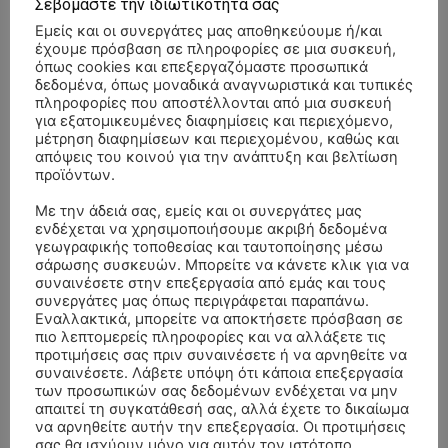
Σεβόμαστε την ιδιωτικότητά σας
Εμείς και οι συνεργάτες μας αποθηκεύουμε ή/και
έχουμε πρόσβαση σε πληροφορίες σε μια συσκευή,
όπως cookies και επεξεργαζόμαστε προσωπικά
δεδομένα, όπως μοναδικά αναγνωριστικά και τυπικές
πληροφορίες που αποστέλλονται από μια συσκευή
για εξατομικευμένες διαφημίσεις και περιεχόμενο,
μέτρηση διαφημίσεων και περιεχομένου, καθώς και
απόψεις του κοινού για την ανάπτυξη και βελτίωση
προϊόντων.
Με την άδειά σας, εμείς και οι συνεργάτες μας
ενδέχεται να χρησιμοποιήσουμε ακριβή δεδομένα
γεωγραφικής τοποθεσίας και ταυτοποίησης μέσω
σάρωσης συσκευών. Μπορείτε να κάνετε κλικ για να
συναινέσετε στην επεξεργασία από εμάς και τους
συνεργάτες μας όπως περιγράφεται παραπάνω.
Εναλλακτικά, μπορείτε να αποκτήσετε πρόσβαση σε
ΣΥΛΛΥΠΗΤΗΡΙΑ ΜΗΝΥΜΑΤΑ
πιο λεπτομερείς πληροφορίες και να αλλάξετε τις
προτιμήσεις σας πριν συναινέσετε ή να αρνηθείτε να
συναινέσετε. Λάβετε υπόψη ότι κάποια επεξεργασία
ΚΗΔΕΙΑ – ΔΕΥΤΕΡΑ 3/8/2026 –
ΠΑΝΑΓΙΩΤΗΣ IΩΑΚΕΙΜΙΔΗΣ
επί
των προσωπικών σας δεδομένων ενδέχεται να μην
ΣΠΥΡΙΔΟΥΛΑ Γ. ΣΕΪΤΑΝΙΔΟΥ ΕΤΩΝ 91
απαιτεί τη συγκατάθεσή σας, αλλά έχετε το δικαίωμα
να αρνηθείτε αυτήν την επεξεργασία. Οι προτιμήσεις
ΚΗΔΕΙΑ – ΔΕΥΤΕΡΑ 3/8/2026 – ΔΗΜΗΤΡΙΟΣ Σ.
Αγγελική Θωμου
επί
σας θα ισχύουν μόνο για αυτόν τον ιστότοπο.