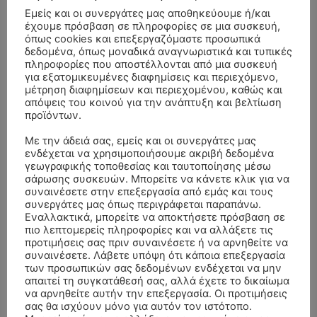
Εμείς και οι συνεργάτες μας αποθηκεύουμε ή/και
έχουμε πρόσβαση σε πληροφορίες σε μια συσκευή,
όπως cookies και επεξεργαζόμαστε προσωπικά
δεδομένα, όπως μοναδικά αναγνωριστικά και τυπικές
πληροφορίες που αποστέλλονται από μια συσκευή
για εξατομικευμένες διαφημίσεις και περιεχόμενο,
μέτρηση διαφημίσεων και περιεχομένου, καθώς και
απόψεις του κοινού για την ανάπτυξη και βελτίωση
προϊόντων.
Με την άδειά σας, εμείς και οι συνεργάτες μας
ενδέχεται να χρησιμοποιήσουμε ακριβή δεδομένα
γεωγραφικής τοποθεσίας και ταυτοποίησης μέσω
σάρωσης συσκευών. Μπορείτε να κάνετε κλικ για να
συναινέσετε στην επεξεργασία από εμάς και τους
συνεργάτες μας όπως περιγράφεται παραπάνω.
Εναλλακτικά, μπορείτε να αποκτήσετε πρόσβαση σε
ΣΥΛΛΥΠΗΤΗΡΙΑ ΜΗΝΥΜΑΤΑ
πιο λεπτομερείς πληροφορίες και να αλλάξετε τις
προτιμήσεις σας πριν συναινέσετε ή να αρνηθείτε να
συναινέσετε. Λάβετε υπόψη ότι κάποια επεξεργασία
ΚΗΔΕΙΑ – ΔΕΥΤΕΡΑ 3/8/2026 –
ΠΑΝΑΓΙΩΤΗΣ IΩΑΚΕΙΜΙΔΗΣ
επί
των προσωπικών σας δεδομένων ενδέχεται να μην
ΣΠΥΡΙΔΟΥΛΑ Γ. ΣΕΪΤΑΝΙΔΟΥ ΕΤΩΝ 91
απαιτεί τη συγκατάθεσή σας, αλλά έχετε το δικαίωμα
να αρνηθείτε αυτήν την επεξεργασία. Οι προτιμήσεις
ΚΗΔΕΙΑ – ΔΕΥΤΕΡΑ 3/8/2026 – ΔΗΜΗΤΡΙΟΣ Σ.
Αγγελική Θωμου
επί
σας θα ισχύουν μόνο για αυτόν τον ιστότοπο.
ΤΣΙΛΙΚΗΣ ΕΤΩΝ 79