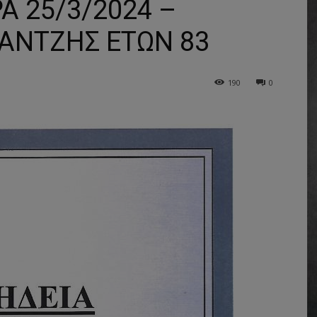
Α 25/3/2024 –
ΚΑΝΤΖΗΣ ΕΤΩΝ 83
190
0