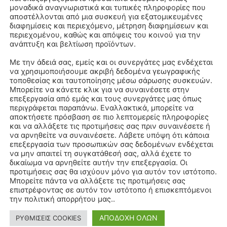
μοναδικά αναγνωριστικά και τυπικές πληροφορίες που
αποστέλλονται από μια συσκευή για εξατομικευμένες
διαφημίσεις και περιεχόμενο, μέτρηση διαφημίσεων και
περιεχομένου, καθώς και απόψεις του κοινού για την
ανάπτυξη και βελτίωση προϊόντων.
Με την άδειά σας, εμείς και οι συνεργάτες μας ενδέχεται
Όνομα:*
να χρησιμοποιήσουμε ακριβή δεδομένα γεωγραφικής
τοποθεσίας και ταυτοποίησης μέσω σάρωσης συσκευών.
Μπορείτε να κάνετε κλικ για να συναινέσετε στην
Email:*
επεξεργασία από εμάς και τους συνεργάτες μας όπως
περιγράφεται παραπάνω. Εναλλακτικά, μπορείτε να
αποκτήσετε πρόσβαση σε πιο λεπτομερείς πληροφορίες
Ιστοσελί
και να αλλάξετε τις προτιμήσεις σας πριν συναινέσετε ή
να αρνηθείτε να συναινέσετε. Λάβετε υπόψη ότι κάποια
επεξεργασία των προσωπικών σας δεδομένων ενδέχεται
να μην απαιτεί τη συγκατάθεσή σας, αλλά έχετε το
αχυδρομείο και τον ιστότοπό μου σε αυτό το πρόγραμμα
δικαίωμα να αρνηθείτε αυτήν την επεξεργασία. Οι
λιάσω.
προτιμήσεις σας θα ισχύουν μόνο για αυτόν τον ιστότοπο.
Μπορείτε πάντα να αλλάξετε τις προτιμήσεις σας
επιστρέφοντας σε αυτόν τον ιστότοπο ή επισκεπτόμενοι
την πολιτική απορρήτου μας..
ΑΠΟΔΟΧΗ ΟΛΩΝ
ΡΥΘΜΙΣΕΙΣ COOKIES