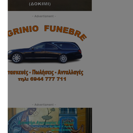
- Advertisment -
δα:
- Advertisment -