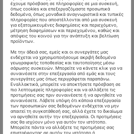
έχουμε πρόσβαση σε πληροφορίες σε μια συσκευή,
όπως cookies και επεξεργαζόμαστε προσωπικά
δεδομένα, όπως μοναδικά αναγνωριστικά και τυπικές
πληροφορίες που αποστέλλονται από μια συσκευή
για εξατομικευμένες διαφημίσεις και περιεχόμενο,
μέτρηση διαφημίσεων και περιεχομένου, καθώς και
απόψεις του κοινού για την ανάπτυξη και βελτίωση
προϊόντων.
Με την άδειά σας, εμείς και οι συνεργάτες μας
ενδέχεται να χρησιμοποιήσουμε ακριβή δεδομένα
γεωγραφικής τοποθεσίας και ταυτοποίησης μέσω
σάρωσης συσκευών. Μπορείτε να κάνετε κλικ για να
συναινέσετε στην επεξεργασία από εμάς και τους
συνεργάτες μας όπως περιγράφεται παραπάνω.
ΣΥΛΛΥΠΗΤΗΡΙΑ ΜΗΝΥΜΑΤΑ
Εναλλακτικά, μπορείτε να αποκτήσετε πρόσβαση σε
πιο λεπτομερείς πληροφορίες και να αλλάξετε τις
προτιμήσεις σας πριν συναινέσετε ή να αρνηθείτε να
ΚΗΔΕΙΑ – ΣΑΒΒΑΤΟ 25/7/2026 –
Αλέξανδρος Σέρβος
επί
συναινέσετε. Λάβετε υπόψη ότι κάποια επεξεργασία
ΧΑΡΑΛΑΜΠΟΣ ΚΑΥΚΙΑΣ ΕΤΩΝ 57
των προσωπικών σας δεδομένων ενδέχεται να μην
απαιτεί τη συγκατάθεσή σας, αλλά έχετε το δικαίωμα
ΚΗΔΕΙΑ – ΤΡΙΤΗ 4/8/2026 – ΧΡΗΣΤΟΣ Α. ΠΑΛΙΟΥΡΑΣ
ΧΡΙΣΤΙΝΑ
επί
να αρνηθείτε αυτήν την επεξεργασία. Οι προτιμήσεις
ΕΤΩΝ 58
σας θα ισχύουν μόνο για αυτόν τον ιστότοπο.
Μπορείτε πάντα να αλλάξετε τις προτιμήσεις σας
ΚΗΔΕΙΑ – ΔΕΥΤΕΡΑ 3/8/2026 – ΔΗΜΗΤΡΙΟΣ Σ.
Θεόδωρος Νάκος
επί
επιστρέφοντας σε αυτόν τον ιστότοπο ή