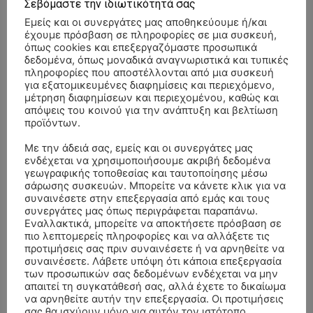
Σεβόμαστε την ιδιωτικότητά σας
Εμείς και οι συνεργάτες μας αποθηκεύουμε ή/και
έχουμε πρόσβαση σε πληροφορίες σε μια συσκευή,
όπως cookies και επεξεργαζόμαστε προσωπικά
δεδομένα, όπως μοναδικά αναγνωριστικά και τυπικές
πληροφορίες που αποστέλλονται από μια συσκευή
για εξατομικευμένες διαφημίσεις και περιεχόμενο,
μέτρηση διαφημίσεων και περιεχομένου, καθώς και
απόψεις του κοινού για την ανάπτυξη και βελτίωση
προϊόντων.
Με την άδειά σας, εμείς και οι συνεργάτες μας
ενδέχεται να χρησιμοποιήσουμε ακριβή δεδομένα
γεωγραφικής τοποθεσίας και ταυτοποίησης μέσω
σάρωσης συσκευών. Μπορείτε να κάνετε κλικ για να
συναινέσετε στην επεξεργασία από εμάς και τους
συνεργάτες μας όπως περιγράφεται παραπάνω.
Εναλλακτικά, μπορείτε να αποκτήσετε πρόσβαση σε
πιο λεπτομερείς πληροφορίες και να αλλάξετε τις
ΣΥΛΛΥΠΗΤΗΡΙΑ ΜΗΝΥΜΑΤΑ
προτιμήσεις σας πριν συναινέσετε ή να αρνηθείτε να
συναινέσετε. Λάβετε υπόψη ότι κάποια επεξεργασία
των προσωπικών σας δεδομένων ενδέχεται να μην
ΚΗΔΕΙΑ – ΣΑΒΒΑΤΟ 25/7/2026 –
Αλέξανδρος Σέρβος
επί
απαιτεί τη συγκατάθεσή σας, αλλά έχετε το δικαίωμα
ΧΑΡΑΛΑΜΠΟΣ ΚΑΥΚΙΑΣ ΕΤΩΝ 57
να αρνηθείτε αυτήν την επεξεργασία. Οι προτιμήσεις
σας θα ισχύουν μόνο για αυτόν τον ιστότοπο.