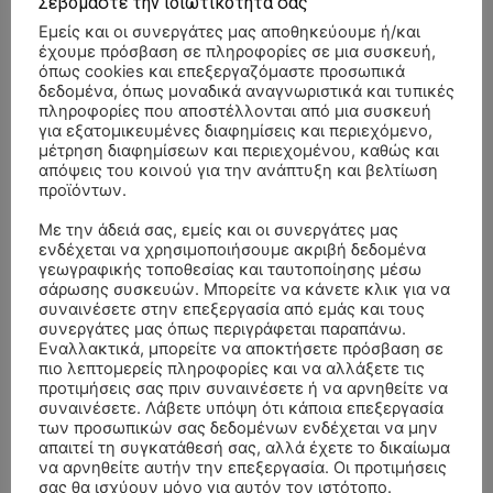
Σεβόμαστε την ιδιωτικότητά σας
Εμείς και οι συνεργάτες μας αποθηκεύουμε ή/και
έχουμε πρόσβαση σε πληροφορίες σε μια συσκευή,
όπως cookies και επεξεργαζόμαστε προσωπικά
δεδομένα, όπως μοναδικά αναγνωριστικά και τυπικές
πληροφορίες που αποστέλλονται από μια συσκευή
για εξατομικευμένες διαφημίσεις και περιεχόμενο,
μέτρηση διαφημίσεων και περιεχομένου, καθώς και
απόψεις του κοινού για την ανάπτυξη και βελτίωση
προϊόντων.
Με την άδειά σας, εμείς και οι συνεργάτες μας
ενδέχεται να χρησιμοποιήσουμε ακριβή δεδομένα
γεωγραφικής τοποθεσίας και ταυτοποίησης μέσω
σάρωσης συσκευών. Μπορείτε να κάνετε κλικ για να
συναινέσετε στην επεξεργασία από εμάς και τους
συνεργάτες μας όπως περιγράφεται παραπάνω.
Εναλλακτικά, μπορείτε να αποκτήσετε πρόσβαση σε
πιο λεπτομερείς πληροφορίες και να αλλάξετε τις
ΣΥΛΛΥΠΗΤΗΡΙΑ ΜΗΝΥΜΑΤΑ
προτιμήσεις σας πριν συναινέσετε ή να αρνηθείτε να
συναινέσετε. Λάβετε υπόψη ότι κάποια επεξεργασία
ΚΗΔΕΙΑ – ΣΑΒΒΑΤΟ 25/7/2026 –
των προσωπικών σας δεδομένων ενδέχεται να μην
Αλέξανδρος Σέρβος
επί
απαιτεί τη συγκατάθεσή σας, αλλά έχετε το δικαίωμα
ΧΑΡΑΛΑΜΠΟΣ ΚΑΥΚΙΑΣ ΕΤΩΝ 57
να αρνηθείτε αυτήν την επεξεργασία. Οι προτιμήσεις
σας θα ισχύουν μόνο για αυτόν τον ιστότοπο.
ΚΗΔΕΙΑ – ΤΡΙΤΗ 4/8/2026 – ΧΡΗΣΤΟΣ Α. ΠΑΛΙΟΥΡΑΣ
ΧΡΙΣΤΙΝΑ
επί