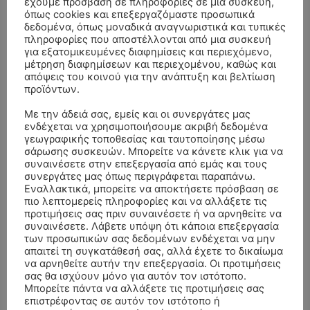
έχουμε πρόσβαση σε πληροφορίες σε μια συσκευή,
όπως cookies και επεξεργαζόμαστε προσωπικά
δεδομένα, όπως μοναδικά αναγνωριστικά και τυπικές
πληροφορίες που αποστέλλονται από μια συσκευή
για εξατομικευμένες διαφημίσεις και περιεχόμενο,
μέτρηση διαφημίσεων και περιεχομένου, καθώς και
απόψεις του κοινού για την ανάπτυξη και βελτίωση
προϊόντων.
Με την άδειά σας, εμείς και οι συνεργάτες μας
ενδέχεται να χρησιμοποιήσουμε ακριβή δεδομένα
γεωγραφικής τοποθεσίας και ταυτοποίησης μέσω
σάρωσης συσκευών. Μπορείτε να κάνετε κλικ για να
συναινέσετε στην επεξεργασία από εμάς και τους
ΣΥΛΛΥΠΗΤΗΡΙΑ ΜΗΝΥΜΑΤΑ
συνεργάτες μας όπως περιγράφεται παραπάνω.
Εναλλακτικά, μπορείτε να αποκτήσετε πρόσβαση σε
πιο λεπτομερείς πληροφορίες και να αλλάξετε τις
ΚΗΔΕΙΑ – ΔΕΥΤΕΡΑ 3/8/2026 –
ΠΑΝΑΓΙΩΤΗΣ IΩΑΚΕΙΜΙΔΗΣ
επί
προτιμήσεις σας πριν συναινέσετε ή να αρνηθείτε να
ΣΠΥΡΙΔΟΥΛΑ Γ. ΣΕΪΤΑΝΙΔΟΥ ΕΤΩΝ 91
συναινέσετε. Λάβετε υπόψη ότι κάποια επεξεργασία
των προσωπικών σας δεδομένων ενδέχεται να μην
ΚΗΔΕΙΑ – ΔΕΥΤΕΡΑ 3/8/2026 – ΔΗΜΗΤΡΙΟΣ Σ.
Αγγελική Θωμου
επί
απαιτεί τη συγκατάθεσή σας, αλλά έχετε το δικαίωμα
ΤΣΙΛΙΚΗΣ ΕΤΩΝ 79
να αρνηθείτε αυτήν την επεξεργασία. Οι προτιμήσεις
σας θα ισχύουν μόνο για αυτόν τον ιστότοπο.
ΚΗΔΕΙΑ – ΠΑΡΑΣΚΕΥΗ 31/7/2026 –
Δημήτριος Δάτσικας
επί
Μπορείτε πάντα να αλλάξετε τις προτιμήσεις σας
ΚΩΝΣΤΑΝΤΙΝΟΣ Ε. ΛΑΙΜΟΔΕΤΗΣ ΕΤΩΝ 27
επιστρέφοντας σε αυτόν τον ιστότοπο ή