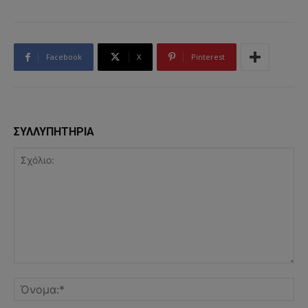
Facebook
X
Pinterest
ΣΥΛΛΥΠΗΤΗΡΙΑ
Σχόλιο:
Όν