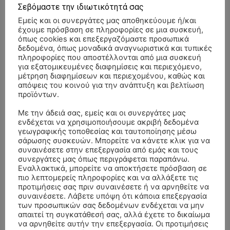
Σεβόμαστε την ιδιωτικότητά σας
Εμείς και οι συνεργάτες μας αποθηκεύουμε ή/και
έχουμε πρόσβαση σε πληροφορίες σε μια συσκευή,
όπως cookies και επεξεργαζόμαστε προσωπικά
δεδομένα, όπως μοναδικά αναγνωριστικά και τυπικές
πληροφορίες που αποστέλλονται από μια συσκευή
για εξατομικευμένες διαφημίσεις και περιεχόμενο,
μέτρηση διαφημίσεων και περιεχομένου, καθώς και
απόψεις του κοινού για την ανάπτυξη και βελτίωση
προϊόντων.
Με την άδειά σας, εμείς και οι συνεργάτες μας
ενδέχεται να χρησιμοποιήσουμε ακριβή δεδομένα
γεωγραφικής τοποθεσίας και ταυτοποίησης μέσω
σάρωσης συσκευών. Μπορείτε να κάνετε κλικ για να
συναινέσετε στην επεξεργασία από εμάς και τους
συνεργάτες μας όπως περιγράφεται παραπάνω.
- Advertisment -
Εναλλακτικά, μπορείτε να αποκτήσετε πρόσβαση σε
πιο λεπτομερείς πληροφορίες και να αλλάξετε τις
προτιμήσεις σας πριν συναινέσετε ή να αρνηθείτε να
συναινέσετε. Λάβετε υπόψη ότι κάποια επεξεργασία
των προσωπικών σας δεδομένων ενδέχεται να μην
απαιτεί τη συγκατάθεσή σας, αλλά έχετε το δικαίωμα
να αρνηθείτε αυτήν την επεξεργασία. Οι προτιμήσεις