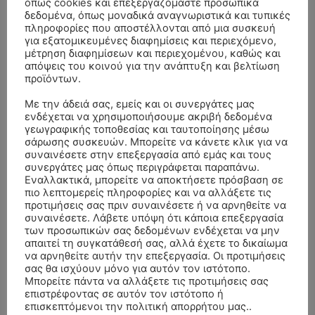
όπως cookies και επεξεργαζόμαστε προσωπικά
δεδομένα, όπως μοναδικά αναγνωριστικά και τυπικές
πληροφορίες που αποστέλλονται από μια συσκευή
για εξατομικευμένες διαφημίσεις και περιεχόμενο,
μέτρηση διαφημίσεων και περιεχομένου, καθώς και
απόψεις του κοινού για την ανάπτυξη και βελτίωση
προϊόντων.
Με την άδειά σας, εμείς και οι συνεργάτες μας
ενδέχεται να χρησιμοποιήσουμε ακριβή δεδομένα
γεωγραφικής τοποθεσίας και ταυτοποίησης μέσω
σάρωσης συσκευών. Μπορείτε να κάνετε κλικ για να
ΣΥΛΛΥΠΗΤΗΡΙΑ ΜΗΝΥΜΑΤΑ
συναινέσετε στην επεξεργασία από εμάς και τους
συνεργάτες μας όπως περιγράφεται παραπάνω.
Εναλλακτικά, μπορείτε να αποκτήσετε πρόσβαση σε
ΚΗΔΕΙΑ – ΣΑΒΒΑΤΟ 25/7/2026 –
Αλέξανδρος Σέρβος
επί
πιο λεπτομερείς πληροφορίες και να αλλάξετε τις
ΧΑΡΑΛΑΜΠΟΣ ΚΑΥΚΙΑΣ ΕΤΩΝ 57
προτιμήσεις σας πριν συναινέσετε ή να αρνηθείτε να
συναινέσετε. Λάβετε υπόψη ότι κάποια επεξεργασία
ΚΗΔΕΙΑ – ΤΡΙΤΗ 4/8/2026 – ΧΡΗΣΤΟΣ Α. ΠΑΛΙΟΥΡΑΣ
ΧΡΙΣΤΙΝΑ
επί
των προσωπικών σας δεδομένων ενδέχεται να μην
ΕΤΩΝ 58
απαιτεί τη συγκατάθεσή σας, αλλά έχετε το δικαίωμα
να αρνηθείτε αυτήν την επεξεργασία. Οι προτιμήσεις
ΚΗΔΕΙΑ – ΔΕΥΤΕΡΑ 3/8/2026 – ΔΗΜΗΤΡΙΟΣ Σ.
Θεόδωρος Νάκος
επί
σας θα ισχύουν μόνο για αυτόν τον ιστότοπο.
Μπορείτε πάντα να αλλάξετε τις προτιμήσεις σας
ΤΣΙΛΙΚΗΣ ΕΤΩΝ 79
επιστρέφοντας σε αυτόν τον ιστότοπο ή
επισκεπτόμενοι την πολιτική απορρήτου μας..
ΚΗΔΕΙΑ – ΔΕΥΤΕΡΑ 3/8/2026 –
ΠΑΝΑΓΙΩΤΗΣ IΩΑΚΕΙΜΙΔΗΣ
επί