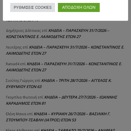
ΣΠΥΡΙΔΟΥΛΑ Γ. ΣΕΪΤΑΝΙΔΟΥ ΕΤΩΝ 91
ΑΠΟΔΟΧΗ ΟΛΩΝ
ΡΥΘΜΙΣΕΙΣ COOKIES
ΚΗΔΕΙΑ – ΔΕΥΤΕΡΑ 3/8/2026 – ΔΗΜΗΤΡΙΟΣ Σ.
Αγγελική Θωμου
επί
ΤΣΙΛΙΚΗΣ ΕΤΩΝ 79
ΚΗΔΕΙΑ – ΠΑΡΑΣΚΕΥΗ 31/7/2026 –
Δημήτριος Δάτσικας
επί
ΚΩΝΣΤΑΝΤΙΝΟΣ Ε. ΛΑΙΜΟΔΕΤΗΣ ΕΤΩΝ 27
ΚΗΔΕΙΑ – ΠΑΡΑΣΚΕΥΗ 31/7/2026 – ΚΩΝΣΤΑΝΤΙΝΟΣ Ε.
Λευτέρης
επί
ΛΑΙΜΟΔΕΤΗΣ ΕΤΩΝ 27
ΚΗΔΕΙΑ – ΠΑΡΑΣΚΕΥΗ 31/7/2026 – ΚΩΝΣΤΑΝΤΙΝΟΣ Ε.
Raniad4
επί
ΛΑΙΜΟΔΕΤΗΣ ΕΤΩΝ 27
ΚΗΔΕΙΑ – ΤΡΙΤΗ 28/7/2026 – ΑΓΓΕΛΟΣ Κ.
Σιούτης Γιώργος
επί
ΕΥΘΥΜΙΟΥ ΕΤΩΝ 63
ΚΗΔΕΙΑ – ΔΕΥΤΕΡΑ 27/7/2026 – ΙΩΑΝΝΗΣ
Γκομπλια Φωτεινή
επί
ΚΑΡΑΔΗΜΟΣ ΕΤΩΝ 81
ΚΗΔΕΙΑ – ΚΥΡΙΑΚΗ 26/7/2026 – ΒΑΣΙΛΙΚΗ Γ.
Ελένη Μανια
επί
ΣΤΟΥΜΠΟΥ-ΤΣΑΒΛΗ (ΙΑΤΡΟΣ) ΕΤΩΝ 53
ΚΗΔΕΙΑ – ΣΑΒΒΑΤΟ 25/7/2026 – ΑΝΔΡΕΑΣ
Νίκος Αλιβερτης
επί