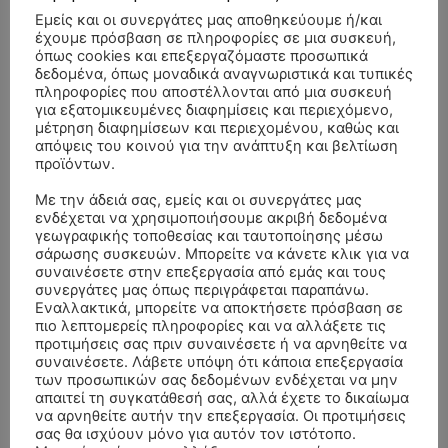
Εμείς και οι συνεργάτες μας αποθηκεύουμε ή/και
έχουμε πρόσβαση σε πληροφορίες σε μια συσκευή,
όπως cookies και επεξεργαζόμαστε προσωπικά
δεδομένα, όπως μοναδικά αναγνωριστικά και τυπικές
πληροφορίες που αποστέλλονται από μια συσκευή
για εξατομικευμένες διαφημίσεις και περιεχόμενο,
μέτρηση διαφημίσεων και περιεχομένου, καθώς και
απόψεις του κοινού για την ανάπτυξη και βελτίωση
προϊόντων.
Με την άδειά σας, εμείς και οι συνεργάτες μας
ενδέχεται να χρησιμοποιήσουμε ακριβή δεδομένα
γεωγραφικής τοποθεσίας και ταυτοποίησης μέσω
σάρωσης συσκευών. Μπορείτε να κάνετε κλικ για να
συναινέσετε στην επεξεργασία από εμάς και τους
συνεργάτες μας όπως περιγράφεται παραπάνω.
Εναλλακτικά, μπορείτε να αποκτήσετε πρόσβαση σε
ΣΥΛΛΥΠΗΤΗΡΙΑ ΜΗΝΥΜΑΤΑ
πιο λεπτομερείς πληροφορίες και να αλλάξετε τις
προτιμήσεις σας πριν συναινέσετε ή να αρνηθείτε να
συναινέσετε. Λάβετε υπόψη ότι κάποια επεξεργασία
ΚΗΔΕΙΑ – ΣΑΒΒΑΤΟ 25/7/2026 –
Αλέξανδρος Σέρβος
επί
των προσωπικών σας δεδομένων ενδέχεται να μην
ΧΑΡΑΛΑΜΠΟΣ ΚΑΥΚΙΑΣ ΕΤΩΝ 57
απαιτεί τη συγκατάθεσή σας, αλλά έχετε το δικαίωμα
να αρνηθείτε αυτήν την επεξεργασία. Οι προτιμήσεις
ΚΗΔΕΙΑ – ΤΡΙΤΗ 4/8/2026 – ΧΡΗΣΤΟΣ Α. ΠΑΛΙΟΥΡΑΣ
ΧΡΙΣΤΙΝΑ
επί
σας θα ισχύουν μόνο για αυτόν τον ιστότοπο.