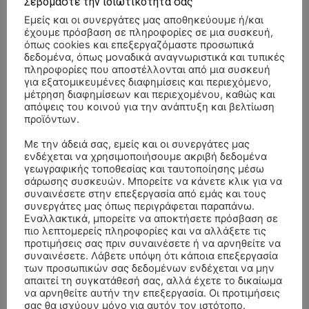
Σεβόμαστε την ιδιωτικότητά σας
Εμείς και οι συνεργάτες μας αποθηκεύουμε ή/και
έχουμε πρόσβαση σε πληροφορίες σε μια συσκευή,
όπως cookies και επεξεργαζόμαστε προσωπικά
δεδομένα, όπως μοναδικά αναγνωριστικά και τυπικές
πληροφορίες που αποστέλλονται από μια συσκευή
για εξατομικευμένες διαφημίσεις και περιεχόμενο,
μέτρηση διαφημίσεων και περιεχομένου, καθώς και
απόψεις του κοινού για την ανάπτυξη και βελτίωση
προϊόντων.
Με την άδειά σας, εμείς και οι συνεργάτες μας
ενδέχεται να χρησιμοποιήσουμε ακριβή δεδομένα
γεωγραφικής τοποθεσίας και ταυτοποίησης μέσω
σάρωσης συσκευών. Μπορείτε να κάνετε κλικ για να
συναινέσετε στην επεξεργασία από εμάς και τους
συνεργάτες μας όπως περιγράφεται παραπάνω.
Εναλλακτικά, μπορείτε να αποκτήσετε πρόσβαση σε
πιο λεπτομερείς πληροφορίες και να αλλάξετε τις
ΣΥΛΛΥΠΗΤΗΡΙΑ ΜΗΝΥΜΑΤΑ
προτιμήσεις σας πριν συναινέσετε ή να αρνηθείτε να
συναινέσετε. Λάβετε υπόψη ότι κάποια επεξεργασία
των προσωπικών σας δεδομένων ενδέχεται να μην
ΚΗΔΕΙΑ – ΣΑΒΒΑΤΟ 25/7/2026 –
Αλέξανδρος Σέρβος
επί
απαιτεί τη συγκατάθεσή σας, αλλά έχετε το δικαίωμα
ΧΑΡΑΛΑΜΠΟΣ ΚΑΥΚΙΑΣ ΕΤΩΝ 57
να αρνηθείτε αυτήν την επεξεργασία. Οι προτιμήσεις
σας θα ισχύουν μόνο για αυτόν τον ιστότοπο.
ΚΗΔΕΙΑ – ΤΡΙΤΗ 4/8/2026 – ΧΡΗΣΤΟΣ Α. ΠΑΛΙΟΥΡΑΣ
ΧΡΙΣΤΙΝΑ
επί