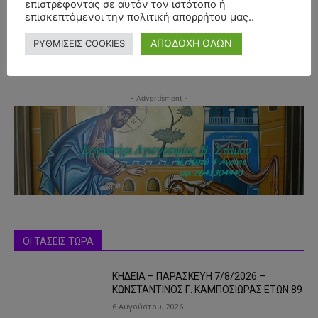
επιστρέφοντας σε αυτόν τον ιστότοπο ή
επισκεπτόμενοι την πολιτική απορρήτου μας..
ΑΠΟΔΟΧΗ ΟΛΩΝ
ΡΥΘΜΙΣΕΙΣ COOKIES
- Advertisment -
ΟΙ ΤΑΣΕΙΣ ΤΩΡΑ
ΚΗΔΕΙΑ – ΠΑΡΑΣΚΕΥΗ 7/8/2026 –
ΚΩΝΣΤΑΝΤΙΝΟΣ Γ. ΚΑΜΠΟΣΙΩΡΑΣ ΕΤΩΝ 89
6 Αυγούστου, 2026