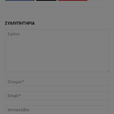
ΣΥΛΛΥΠΗΤΗΡΙΑ
Σχόλιο:
Όν
Ema
Ισ