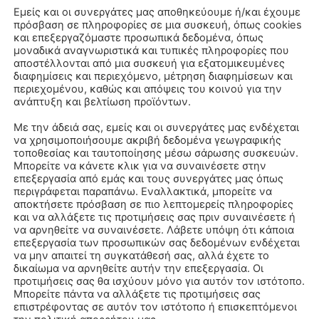
Εμείς και οι συνεργάτες μας αποθηκεύουμε ή/και έχουμε
πρόσβαση σε πληροφορίες σε μια συσκευή, όπως cookies
και επεξεργαζόμαστε προσωπικά δεδομένα, όπως
μοναδικά αναγνωριστικά και τυπικές πληροφορίες που
αποστέλλονται από μια συσκευή για εξατομικευμένες
διαφημίσεις και περιεχόμενο, μέτρηση διαφημίσεων και
περιεχομένου, καθώς και απόψεις του κοινού για την
ανάπτυξη και βελτίωση προϊόντων.
Με την άδειά σας, εμείς και οι συνεργάτες μας ενδέχεται
να χρησιμοποιήσουμε ακριβή δεδομένα γεωγραφικής
τοποθεσίας και ταυτοποίησης μέσω σάρωσης συσκευών.
Μπορείτε να κάνετε κλικ για να συναινέσετε στην
επεξεργασία από εμάς και τους συνεργάτες μας όπως
περιγράφεται παραπάνω. Εναλλακτικά, μπορείτε να
αποκτήσετε πρόσβαση σε πιο λεπτομερείς πληροφορίες
και να αλλάξετε τις προτιμήσεις σας πριν συναινέσετε ή
να αρνηθείτε να συναινέσετε. Λάβετε υπόψη ότι κάποια
επεξεργασία των προσωπικών σας δεδομένων ενδέχεται
να μην απαιτεί τη συγκατάθεσή σας, αλλά έχετε το
δικαίωμα να αρνηθείτε αυτήν την επεξεργασία. Οι
προτιμήσεις σας θα ισχύουν μόνο για αυτόν τον ιστότοπο.
Μπορείτε πάντα να αλλάξετε τις προτιμήσεις σας
επιστρέφοντας σε αυτόν τον ιστότοπο ή επισκεπτόμενοι