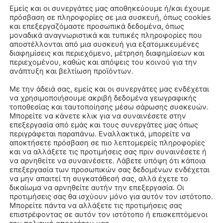
Εμείς και οι συνεργάτες μας αποθηκεύουμε ή/και έχουμε
πρόσβαση σε πληροφορίες σε μια συσκευή, όπως cookies
και επεξεργαζόμαστε προσωπικά δεδομένα, όπως
μοναδικά αναγνωριστικά και τυπικές πληροφορίες που
αποστέλλονται από μια συσκευή για εξατομικευμένες
διαφημίσεις και περιεχόμενο, μέτρηση διαφημίσεων και
περιεχομένου, καθώς και απόψεις του κοινού για την
ανάπτυξη και βελτίωση προϊόντων.
Με την άδειά σας, εμείς και οι συνεργάτες μας ενδέχεται
να χρησιμοποιήσουμε ακριβή δεδομένα γεωγραφικής
τοποθεσίας και ταυτοποίησης μέσω σάρωσης συσκευών.
Μπορείτε να κάνετε κλικ για να συναινέσετε στην
επεξεργασία από εμάς και τους συνεργάτες μας όπως
περιγράφεται παραπάνω. Εναλλακτικά, μπορείτε να
αποκτήσετε πρόσβαση σε πιο λεπτομερείς πληροφορίες
και να αλλάξετε τις προτιμήσεις σας πριν συναινέσετε ή
να αρνηθείτε να συναινέσετε. Λάβετε υπόψη ότι κάποια
επεξεργασία των προσωπικών σας δεδομένων ενδέχεται
να μην απαιτεί τη συγκατάθεσή σας, αλλά έχετε το
δικαίωμα να αρνηθείτε αυτήν την επεξεργασία. Οι
προτιμήσεις σας θα ισχύουν μόνο για αυτόν τον ιστότοπο.
Μπορείτε πάντα να αλλάξετε τις προτιμήσεις σας
επιστρέφοντας σε αυτόν τον ιστότοπο ή επισκεπτόμενοι