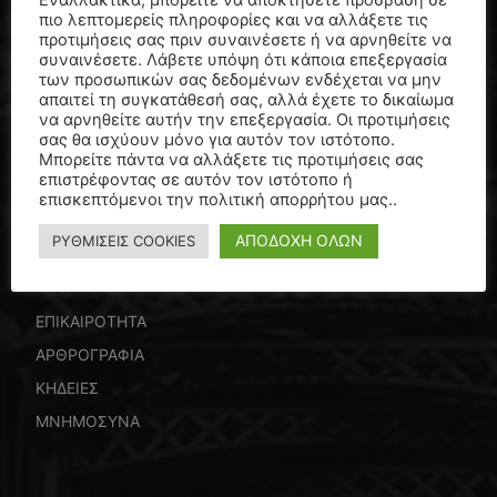
Εναλλακτικά, μπορείτε να αποκτήσετε πρόσβαση σε
του Δημήτρη Καρατσώρη, προπονητή
πιο λεπτομερείς πληροφορίες και να αλλάξετε τις
μπάσκετ…
προτιμήσεις σας πριν συναινέσετε ή να αρνηθείτε να
7 Αυγούστου, 2026
συναινέσετε. Λάβετε υπόψη ότι κάποια επεξεργασία
των προσωπικών σας δεδομένων ενδέχεται να μην
απαιτεί τη συγκατάθεσή σας, αλλά έχετε το δικαίωμα
Πέθανε ο Λάκης Χαλκιάς…
να αρνηθείτε αυτήν την επεξεργασία. Οι προτιμήσεις
3 Αυγούστου, 2026
σας θα ισχύουν μόνο για αυτόν τον ιστότοπο.
Μπορείτε πάντα να αλλάξετε τις προτιμήσεις σας
επιστρέφοντας σε αυτόν τον ιστότοπο ή
επισκεπτόμενοι την πολιτική απορρήτου μας..
ΑΠΟΔΟΧΗ ΟΛΩΝ
ΡΥΘΜΙΣΕΙΣ COOKIES
ΒΡΕΙΤΕ ΕΔΩ
ΕΠΙΚΑΙΡΟΤΗΤΑ
5771
ΑΡΘΡΟΓΡΑΦΙΑ
45
ΚΗΔΕΙΕΣ
4
ΜΝΗΜΟΣΥΝΑ
4