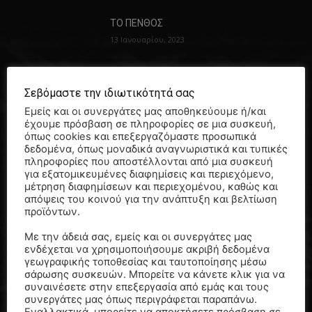
ΤΟ ΠΕΝΘΟΣ
13 Ιανουαρίου, 2023
Σεβόμαστε την ιδιωτικότητά σας
Πότε έχει θεσπίσει η εκκλησία
Εμείς και οι συνεργάτες μας αποθηκεύουμε ή/και
μνημόσυνα – ψυχοσάββατα…
έχουμε πρόσβαση σε πληροφορίες σε μια συσκευή,
10 Ιουνίου, 2022
όπως cookies και επεξεργαζόμαστε προσωπικά
δεδομένα, όπως μοναδικά αναγνωριστικά και τυπικές
πληροφορίες που αποστέλλονται από μια συσκευή
για εξατομικευμένες διαφημίσεις και περιεχόμενο,
μέτρηση διαφημίσεων και περιεχομένου, καθώς και
ΠΡΕΠΕΙ ΝΑ ΔΙΑΒΑΣΕΤΕ
απόψεις του κοινού για την ανάπτυξη και βελτίωση
προϊόντων.
ΣΕΡΡΕΣ: Τροχαίο δυστύχημα με νεκρούς
μάνα και γιό…
Με την άδειά σας, εμείς και οι συνεργάτες μας
ενδέχεται να χρησιμοποιήσουμε ακριβή δεδομένα
7 Αυγούστου, 2026
γεωγραφικής τοποθεσίας και ταυτοποίησης μέσω
σάρωσης συσκευών. Μπορείτε να κάνετε κλικ για να
συναινέσετε στην επεξεργασία από εμάς και τους
συνεργάτες μας όπως περιγράφεται παραπάνω.
ΑΓΡΙΝΙΟ: πένθος για τον αιφνίδιο θάνατο