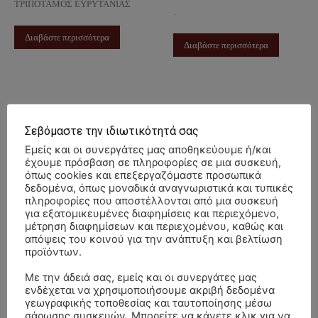
ΤΡΙΠΟΤΑΜΟΣ ΕΥΡΥΤΑΝΙΑΣ
.
Διαβάστε περισσότερα
Διαβάστε περισσότερα
Σεβόμαστε την ιδιωτικότητά σας
Εμείς και οι συνεργάτες μας αποθηκεύουμε ή/και
έχουμε πρόσβαση σε πληροφορίες σε μια συσκευή,
όπως cookies και επεξεργαζόμαστε προσωπικά
ΜΝΗΜΟΣΥΝΟ
ΜΝΗΜΟΣΥΝΟ
δεδομένα, όπως μοναδικά αναγνωριστικά και τυπικές
πληροφορίες που αποστέλλονται από μια συσκευή
10/5/2026 –
10/5/2026 –
για εξατομικευμένες διαφημίσεις και περιεχόμενο,
ΛΟΥΚΙΑ Γ.
ΠΑΝΑΓΙΩΤΗΣ Δ.
μέτρηση διαφημίσεων και περιεχομένου, καθώς και
ΓΕΩΡΓΑΛΗ
ΜΑΝΔΑΛΟΣ
απόψεις του κοινού για την ανάπτυξη και βελτίωση
προϊόντων.
ΕΞΑΜΗΝΟ
40ΗΜΕΡΟ
Με την άδειά σας, εμείς και οι συνεργάτες μας
Αιτωλοακαρνανίας
Αιτωλοακαρνανίας
ενδέχεται να χρησιμοποιήσουμε ακριβή δεδομένα
6 Μαΐου, 2026
6 Μαΐου, 2026
γεωγραφικής τοποθεσίας και ταυτοποίησης μέσω
.
.
σάρωσης συσκευών. Μπορείτε να κάνετε κλικ για να