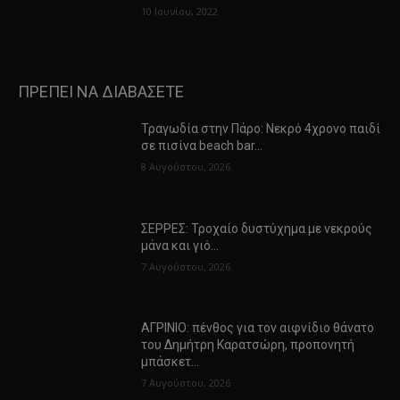
10 Ιουνίου, 2022
ΠΡΕΠΕΙ ΝΑ ΔΙΑΒΑΣΕΤΕ
Τραγωδία στην Πάρο: Νεκρό 4χρονο παιδί
σε πισίνα beach bar…
8 Αυγούστου, 2026
ΣΕΡΡΕΣ: Τροχαίο δυστύχημα με νεκρούς
μάνα και γιό…
7 Αυγούστου, 2026
ΑΓΡΙΝΙΟ: πένθος για τον αιφνίδιο θάνατο
του Δημήτρη Καρατσώρη, προπονητή
μπάσκετ…
7 Αυγούστου, 2026