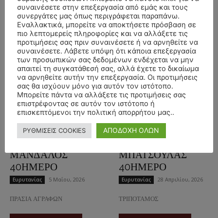
συναινέσετε στην επεξεργασία από εμάς και τους
συνεργάτες μας όπως περιγράφεται παραπάνω.
Διαβάστε περισσότερα
Διαβάστε περισσότερα
Εναλλακτικά, μπορείτε να αποκτήσετε πρόσβαση σε
πιο λεπτομερείς πληροφορίες και να αλλάξετε τις
προτιμήσεις σας πριν συναινέσετε ή να αρνηθείτε να
συναινέσετε. Λάβετε υπόψη ότι κάποια επεξεργασία
των προσωπικών σας δεδομένων ενδέχεται να μην
απαιτεί τη συγκατάθεσή σας, αλλά έχετε το δικαίωμα
να αρνηθείτε αυτήν την επεξεργασία. Οι προτιμήσεις
σας θα ισχύουν μόνο για αυτόν τον ιστότοπο.
Μπορείτε πάντα να αλλάξετε τις προτιμήσεις σας
επιστρέφοντας σε αυτόν τον ιστότοπο ή
επισκεπτόμενοι την πολιτική απορρήτου μας..
ΜΝΗΜΟΣΥΝΟ
ΜΝΗΜΟΣΥΝΟ
10/5/2026 –
3/5/2026 –
ΑΠΟΔΟΧΗ ΟΛΩΝ
ΡΥΘΜΙΣΕΙΣ COOKIES
ΠΑΝΑΓΙΩΤΗΣ Δ.
ΣΠΥΡΙΔΩΝ Α.
ΜΑΝΔΑΛΟΣ
ΜΠΑΤΣΟΥΛΑΣ
40ΗΜΕΡΟ
40ΗΜΕΡΟ
5 Μαΐου, 2026
28 Απριλίου, 2026
Ευρυτανίας
Ευρυτανίας
ΠΡΑΣΙΑ ΑΓΡΑΦΩΝ
ΤΡΙΠΟΤΑΜΟΣ