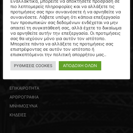
Εναλλακτικά, μπορείτε να αποκτήσετε πρόσβαση σε
3 Αυγούστου, 2026
πιο λεπτομερείς πληροφορίες και να αλλάξετε τις
προτιμήσεις σας πριν συναινέσετε ή να αρνηθείτε να
συναινέσετε. Λάβετε υπόψη ότι κάποια επεξεργασία
των προσωπικών σας δεδομένων ενδέχεται να μην
απαιτεί τη συγκατάθεσή σας, αλλά έχετε το δικαίωμα
Ελικόπτερα συγκρούστηκαν και
να αρνηθείτε αυτήν την επεξεργασία. Οι προτιμήσεις
συνετρίβησαν κατά τη διάρκεια
σας θα ισχύουν μόνο για αυτόν τον ιστότοπο.
επιχείρησης δασοπυρόσβεσης στην
Μπορείτε πάντα να αλλάξετε τις προτιμήσεις σας
Ψάθα – Νεκροί Έλληνας και Δανός…
επιστρέφοντας σε αυτόν τον ιστότοπο ή
3 Αυγούστου, 2026
επισκεπτόμενοι την πολιτική απορρήτου μας..
ΑΠΟΔΟΧΗ ΟΛΩΝ
ΡΥΘΜΙΣΕΙΣ COOKIES
ΒΡΕΙΤΕ ΕΔΩ
ΕΠΙΚΑΙΡΟΤΗΤΑ
5769
ΑΡΘΡΟΓΡΑΦΙΑ
45
ΜΝΗΜΟΣΥΝΑ
4
ΚΗΔΕΙΕΣ
4