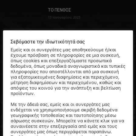
ΤΟ ΠΕΝΘΟΣ
13 Ιανουαρίου, 2023
Σεβόμαστε την ιδιωτικότητά σας
Πότε έχει θεσπίσει η εκκλησία
Εμείς και οι συνεργάτες μας αποθηκεύουμε ή/και
μνημόσυνα – ψυχοσάββατα…
έχουμε πρόσβαση σε πληροφορίες σε μια συσκευή,
10 Ιουνίου, 2022
όπως cookies και επεξεργαζόμαστε προσωπικά
δεδομένα, όπως μοναδικά αναγνωριστικά και τυπικές
πληροφορίες που αποστέλλονται από μια συσκευή
για εξατομικευμένες διαφημίσεις και περιεχόμενο,
μέτρηση διαφημίσεων και περιεχομένου, καθώς και
ΠΡΕΠΕΙ ΝΑ ΔΙΑΒΑΣΕΤΕ
απόψεις του κοινού για την ανάπτυξη και βελτίωση
προϊόντων.
Πέθανε ο Λάκης Χαλκιάς…
3 Αυγούστου, 2026
Με την άδειά σας, εμείς και οι συνεργάτες μας
ενδέχεται να χρησιμοποιήσουμε ακριβή δεδομένα
γεωγραφικής τοποθεσίας και ταυτοποίησης μέσω
σάρωσης συσκευών. Μπορείτε να κάνετε κλικ για να
συναινέσετε στην επεξεργασία από εμάς και τους
Πέθανε ο Γιάννης Βαρβιτσιώτης…
συνεργάτες μας όπως περιγράφεται παραπάνω.