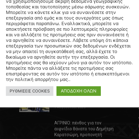
να χρησιμοποιήσουμε ακριβή δεδομένα γεωγραφικής
τοποθεσίας και ταυτοποίησης μέσω σάρωσης συσκευών.
Μπορείτε να κάνετε κλικ για να συναινέσετε στην
επεξεργασία από εμάς και τους συνεργάτες μας όπως
περιγράφεται παραπάνω. Εναλλακτικά, μπορείτε να
αποκτήσετε πρόσβαση σε πιο λεπτομερείς πληροφορίες
και να αλλάξετε τις προτιμήσεις σας πριν συναινέσετε ή
να αρνηθείτε να συναινέσετε. Λάβετε υπόψη ότι κάποια
επεξεργασία των προσωπικών σας δεδομένων ενδέχεται
να μην απαιτεί τη συγκατάθεσή σας, αλλά έχετε το
δικαίωμα να αρνηθείτε αυτήν την επεξεργασία. Οι
προτιμήσεις σας θα ισχύουν μόνο για αυτόν τον ιστότοπο.
Μπορείτε πάντα να αλλάξετε τις προτιμήσεις σας
επιστρέφοντας σε αυτόν τον ιστότοπο ή επισκεπτόμενοι
την πολιτική απορρήτου μας..
ΠΡΕΠΕΙ ΝΑ ΔΙΑΒΑΣΕΤΕ
ΑΠΟΔΟΧΗ ΟΛΩΝ
ΡΥΘΜΙΣΕΙΣ COOKIES
ΣΕΡΡΕΣ: Τροχαίο δυστύχημα με
νεκρούς μάνα και γιό…
7 Αυγούστου, 2026
ΑΓΡΙΝΙΟ: πένθος για τον
αιφνίδιο θάνατο του Δημήτρη
Καρατσώρη, προπονητή