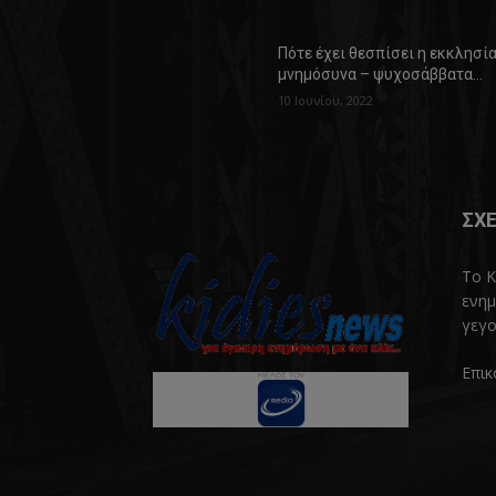
Πότε έχει θεσπίσει η εκκλησί
μνημόσυνα – ψυχοσάββατα…
10 Ιουνίου, 2022
ΣΧΕ
Το K
ενημ
γεγο
Επικ