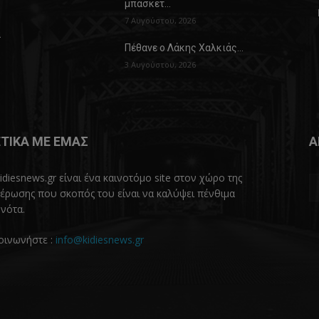
μπάσκετ…
7 Αυγούστου, 2026
α
Πέθανε ο Λάκης Χαλκιάς…
3 Αυγούστου, 2026
ΤΙΚΑ ΜΕ ΕΜΑΣ
Α
idiesnews.gr είναι ένα καινοτόμο site στον χώρο της
έρωσης που σκοπός του είναι να καλύψει πένθιμα
νότα.
οινωνήστε :
info@kidiesnews.gr