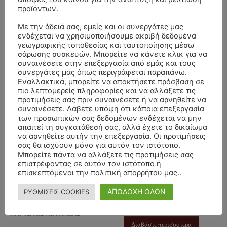
ΚΑΡΥΩΤΕΣ ΛΕΥΚΑΔΑΣ
προϊόντων.
Διαβάστε περισσότερα
Με την άδειά σας, εμείς και οι συνεργάτες μας
Διαβάστε περισσότερα
ενδέχεται να χρησιμοποιήσουμε ακριβή δεδομένα
γεωγραφικής τοποθεσίας και ταυτοποίησης μέσω
σάρωσης συσκευών. Μπορείτε να κάνετε κλικ για να
συναινέσετε στην επεξεργασία από εμάς και τους
συνεργάτες μας όπως περιγράφεται παραπάνω.
Εναλλακτικά, μπορείτε να αποκτήσετε πρόσβαση σε
πιο λεπτομερείς πληροφορίες και να αλλάξετε τις
προτιμήσεις σας πριν συναινέσετε ή να αρνηθείτε να
συναινέσετε. Λάβετε υπόψη ότι κάποια επεξεργασία
των προσωπικών σας δεδομένων ενδέχεται να μην
απαιτεί τη συγκατάθεσή σας, αλλά έχετε το δικαίωμα
ΜΝΗΜΟΣΥΝΟ
ΜΝΗΜΟΣΥΝΟ
να αρνηθείτε αυτήν την επεξεργασία. Οι προτιμήσεις
24/5/2026 –
24/5/2026 –
σας θα ισχύουν μόνο για αυτόν τον ιστότοπο.
ΛΑΜΠΡΟΣ
ΣΟΦΙΑ ΛΑΖΑΡΗ
Μπορείτε πάντα να αλλάξετε τις προτιμήσεις σας
επιστρέφοντας σε αυτόν τον ιστότοπο ή
ΣΚΙΑΔΑΣ
40ΗΜΕΡΟ
επισκεπτόμενοι την πολιτική απορρήτου μας..
40ΗΜΕΡΟ
19 Μαΐου, 2026
Λευκάδας
ΑΠΟΔΟΧΗ ΟΛΩΝ
ΡΥΘΜΙΣΕΙΣ COOKIES
19 Μαΐου, 2026
Λευκάδας
ΚΑΡΥΩΤΕΣ ΛΕΥΚΑΔΑΣ
ΚΑΡΥΩΤΕΣ ΛΕΥΚΑΔΑΣ
Διαβάστε περισσότερα