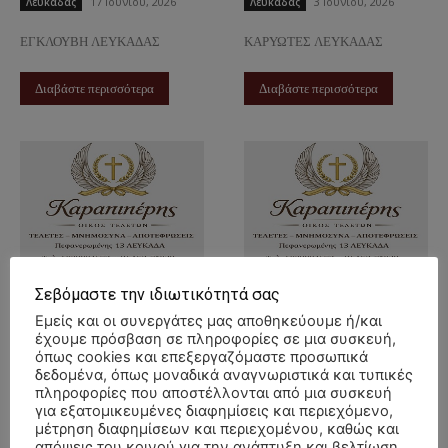
17 Ιουνίου, 2026
3 Ιουνίου, 2026
Λευκάδας
Λευκάδας
ΕΓΚΛΟΥΒΗ ΛΕΥΚΑΔΑΣ
ΚΑΡΥΩΤΕΣ ΛΕΥΚΑΔΑΣ
Διαβάστε περισσότερα
Διαβάστε περισσότερα
ΜΝΗΜΟΣΥΝΟ
ΜΝΗΜΟΣΥΝΟ
Σεβόμαστε την ιδιωτικότητά σας
7/6/2026 –
7/6/2026 –
Εμείς και οι συνεργάτες μας αποθηκεύουμε ή/και
ΜΑΡΙΓΩ
ΔΗΜΗΤΡΙΟΣ
έχουμε πρόσβαση σε πληροφορίες σε μια συσκευή,
όπως cookies και επεξεργαζόμαστε προσωπικά
ΚΑΤΩΠΟΔΗ
ΒΑΓΕΝΑΣ ΕΤΗΣΙΟ
δεδομένα, όπως μοναδικά αναγνωριστικά και τυπικές
40ΗΜΕΡΟ
3 Ιουνίου, 2026
πληροφορίες που αποστέλλονται από μια συσκευή
Λευκάδας
για εξατομικευμένες διαφημίσεις και περιεχόμενο,
3 Ιουνίου, 2026
Λευκάδας
μέτρηση διαφημίσεων και περιεχομένου, καθώς και
ΑΣΠΡΟΓΕΡΑΚΑΤΑ ΛΕΥΚΑΔΑΣ
απόψεις του κοινού για την ανάπτυξη και βελτίωση