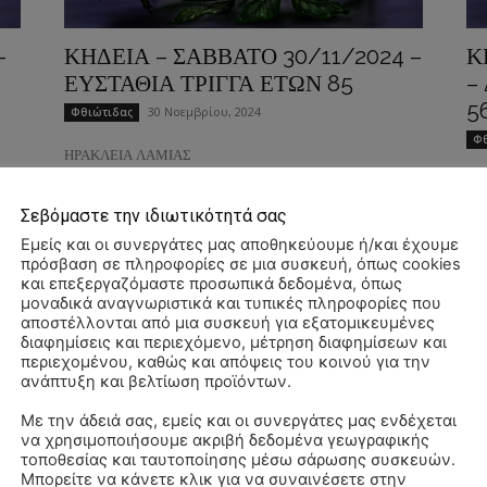
–
ΚΗΔΕΙΑ – ΣΑΒΒΑΤΟ 30/11/2024 –
Κ
ΕΥΣΤΑΘΙΑ ΤΡΙΓΓΑ ΕΤΩΝ 85
–
5
30 Νοεμβρίου, 2024
Φθιώτιδας
Φθ
ΗΡΑΚΛΕΙΑ ΛΑΜΙΑΣ
ΡΟ
Διαβάστε περισσότερα
Σεβόμαστε την ιδιωτικότητά σας
Εμείς και οι συνεργάτες μας αποθηκεύουμε ή/και έχουμε
πρόσβαση σε πληροφορίες σε μια συσκευή, όπως cookies
και επεξεργαζόμαστε προσωπικά δεδομένα, όπως
μοναδικά αναγνωριστικά και τυπικές πληροφορίες που
αποστέλλονται από μια συσκευή για εξατομικευμένες
διαφημίσεις και περιεχόμενο, μέτρηση διαφημίσεων και
περιεχομένου, καθώς και απόψεις του κοινού για την
ανάπτυξη και βελτίωση προϊόντων.
Με την άδειά σας, εμείς και οι συνεργάτες μας ενδέχεται
να χρησιμοποιήσουμε ακριβή δεδομένα γεωγραφικής
τοποθεσίας και ταυτοποίησης μέσω σάρωσης συσκευών.
Μπορείτε να κάνετε κλικ για να συναινέσετε στην