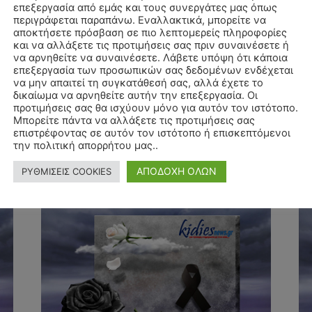
επεξεργασία από εμάς και τους συνεργάτες μας όπως
περιγράφεται παραπάνω. Εναλλακτικά, μπορείτε να
αποκτήσετε πρόσβαση σε πιο λεπτομερείς πληροφορίες
4
ΚΗΔΕΙΑ – ΔΕΥΤΕΡΑ 14/10/2024 –
Κ
και να αλλάξετε τις προτιμήσεις σας πριν συναινέσετε ή
να αρνηθείτε να συναινέσετε. Λάβετε υπόψη ότι κάποια
87
ΓΕΩΡΓΙΑ ΒΑΪΟΠΟΥΛΟΥ-
Γ
επεξεργασία των προσωπικών σας δεδομένων ενδέχεται
ΓΡΑΜΜΑΤΙΚΑ ΕΤΩΝ 52
Ε
να μην απαιτεί τη συγκατάθεσή σας, αλλά έχετε το
δικαίωμα να αρνηθείτε αυτήν την επεξεργασία. Οι
13 Οκτωβρίου, 2024
Φθιώτιδας
Φθ
προτιμήσεις σας θα ισχύουν μόνο για αυτόν τον ιστότοπο.
Μπορείτε πάντα να αλλάξετε τις προτιμήσεις σας
ΞΥΝΙΑΔΑ ΔΟΜΟΚΟΥ
ΚΑ
επιστρέφοντας σε αυτόν τον ιστότοπο ή επισκεπτόμενοι
την πολιτική απορρήτου μας..
Διαβάστε περισσότερα
ΑΠΟΔΟΧΗ ΟΛΩΝ
ΡΥΘΜΙΣΕΙΣ COOKIES