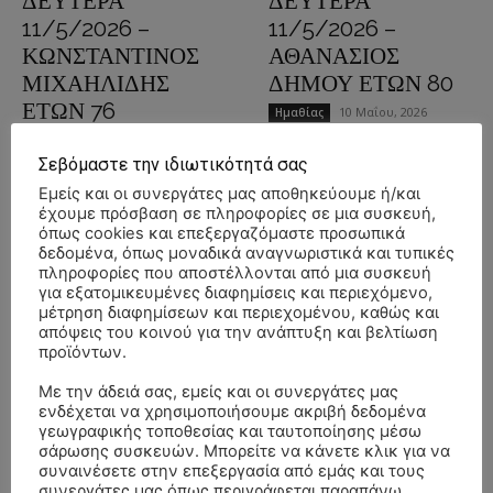
ΔΕΥΤΕΡΑ
ΔΕΥΤΕΡΑ
11/5/2026 –
11/5/2026 –
ΚΩΝΣΤΑΝΤΙΝΟΣ
ΑΘΑΝΑΣΙΟΣ
ΜΙΧΑΗΛΙΔΗΣ
ΔΗΜΟΥ ΕΤΩΝ 80
ΕΤΩΝ 76
10 Μαΐου, 2026
Ημαθίας
10 Μαΐου, 2026
Ημαθίας
ΒΕΡΟΙΑ
Σεβόμαστε την ιδιωτικότητά σας
ΒΕΡΟΙΑ
Εμείς και οι συνεργάτες μας αποθηκεύουμε ή/και
Διαβάστε περισσότερα
έχουμε πρόσβαση σε πληροφορίες σε μια συσκευή,
όπως cookies και επεξεργαζόμαστε προσωπικά
Διαβάστε περισσότερα
δεδομένα, όπως μοναδικά αναγνωριστικά και τυπικές
πληροφορίες που αποστέλλονται από μια συσκευή
για εξατομικευμένες διαφημίσεις και περιεχόμενο,
μέτρηση διαφημίσεων και περιεχομένου, καθώς και
απόψεις του κοινού για την ανάπτυξη και βελτίωση
προϊόντων.
Με την άδειά σας, εμείς και οι συνεργάτες μας
ενδέχεται να χρησιμοποιήσουμε ακριβή δεδομένα
γεωγραφικής τοποθεσίας και ταυτοποίησης μέσω
σάρωσης συσκευών. Μπορείτε να κάνετε κλικ για να
ΚΗΔΕΙΑ –
ΚΗΔΕΙΑ –
συναινέσετε στην επεξεργασία από εμάς και τους
ΔΕΥΤΕΡΑ
ΔΕΥΤΕΡΑ
συνεργάτες μας όπως περιγράφεται παραπάνω.