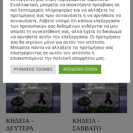
4/5/2026 –
4/5/2026 –
Εναλλακτικά, μπορείτε να αποκτήσετε πρόσβαση σε
πιο λεπτομερείς πληροφορίες και να αλλάξετε τις
ΒΙΚΤΩΡΙΑ
ΚΩΝΣΤΑΝΤΙΝΟΣ
προτιμήσεις σας πριν συναινέσετε ή να αρνηθείτε να
ΠΑΝΑΓΙΩΤΙΔΟΥ
ΜΠΑΣΔΕΚΗΣ
συναινέσετε. Λάβετε υπόψη ότι κάποια επεξεργασία
των προσωπικών σας δεδομένων ενδέχεται να μην
ΕΤΩΝ 90
ΕΤΩΝ 86
απαιτεί τη συγκατάθεσή σας, αλλά έχετε το δικαίωμα
3 Μαΐου, 2026
3 Μαΐου, 2026
Ημαθίας
Ημαθίας
να αρνηθείτε αυτήν την επεξεργασία. Οι προτιμήσεις
σας θα ισχύουν μόνο για αυτόν τον ιστότοπο.
ΒΕΡΟΙΑ
ΒΕΡΟΙΑ
Μπορείτε πάντα να αλλάξετε τις προτιμήσεις σας
επιστρέφοντας σε αυτόν τον ιστότοπο ή
επισκεπτόμενοι την πολιτική απορρήτου μας..
Διαβάστε περισσότερα
Διαβάστε περισσότερα
ΑΠΟΔΟΧΗ ΟΛΩΝ
ΡΥΘΜΙΣΕΙΣ COOKIES
ΚΗΔΕΙΑ –
ΚΗΔΕΙΑ –
ΔΕΥΤΕΡΑ
ΣΑΒΒΑΤΟ