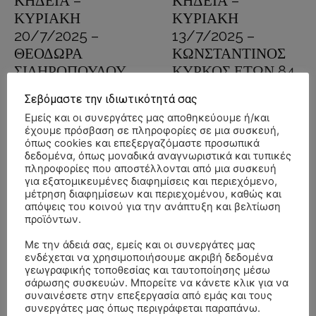
ΚΗΔΕΙΑ –
ΚΗΔΕΙΑ –
ΚΥΡΙΑΚΗ
ΚΥΡΙΑΚΗ
20/7/2025 –
13/7/2025 –
ΘΕΟΔΩΡΑ
ΚΩΝΣΤΑΝΤΙΝΟΣ
ΣΙΔΗΡΟΠΟΥΛΟΥ
ΚΥΡΚΟΣ ΕΤΩΝ 84
ΕΤΩΝ 84
13 Ιουλίου, 2025
Πέλλας
Σεβόμαστε την ιδιωτικότητά σας
19 Ιουλίου, 2025
Πέλλας
Εμείς και οι συνεργάτες μας αποθηκεύουμε ή/και
ΕΣΩΒΑΛΤΑ ΠΕΛΛΑΣ
έχουμε πρόσβαση σε πληροφορίες σε μια συσκευή,
ΑΚΡΟΛΙΜΝΗ ΠΕΛΛΑΣ
όπως cookies και επεξεργαζόμαστε προσωπικά
Διαβάστε περισσότερα
δεδομένα, όπως μοναδικά αναγνωριστικά και τυπικές
πληροφορίες που αποστέλλονται από μια συσκευή
Διαβάστε περισσότερα
για εξατομικευμένες διαφημίσεις και περιεχόμενο,
μέτρηση διαφημίσεων και περιεχομένου, καθώς και
απόψεις του κοινού για την ανάπτυξη και βελτίωση
προϊόντων.
Με την άδειά σας, εμείς και οι συνεργάτες μας
ενδέχεται να χρησιμοποιήσουμε ακριβή δεδομένα
γεωγραφικής τοποθεσίας και ταυτοποίησης μέσω
σάρωσης συσκευών. Μπορείτε να κάνετε κλικ για να
συναινέσετε στην επεξεργασία από εμάς και τους
ΚΗΔΕΙΑ –
ΚΗΔΕΙΑ –
συνεργάτες μας όπως περιγράφεται παραπάνω.