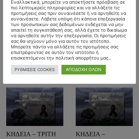
Εναλλακτικά, μπορείτε να αποκτήσετε πρόσβαση σε
ΠΕΜΠΤΗ
ΣΑΒΒΑΤΟ
πιο λεπτομερείς πληροφορίες και να αλλάξετε τις
10/7/2025 –
5/7/2025 –
προτιμήσεις σας πριν συναινέσετε ή να αρνηθείτε να
συναινέσετε. Λάβετε υπόψη ότι κάποια επεξεργασία
ΜΑΡΙΑ ΤΣΑΚΑ
ΑΝΤΩΝΙΟΣ
των προσωπικών σας δεδομένων ενδέχεται να μην
ΕΤΩΝ 63
ΣΤΑΥΡΙΔΗΣ ΕΤΩΝ
απαιτεί τη συγκατάθεσή σας, αλλά έχετε το δικαίωμα
90
να αρνηθείτε αυτήν την επεξεργασία. Οι προτιμήσεις
10 Ιουλίου, 2025
Πέλλας
σας θα ισχύουν μόνο για αυτόν τον ιστότοπο.
4 Ιουλίου, 2025
Πέλλας
Μπορείτε πάντα να αλλάξετε τις προτιμήσεις σας
ΓΑΛΑΤΑΔΕΣ ΠΕΛΛΑΣ
επιστρέφοντας σε αυτόν τον ιστότοπο ή
ΣΤΑΥΡΟΔΡΟΜΙ ΠΕΛΛΑΣ
επισκεπτόμενοι την πολιτική απορρήτου μας..
Διαβάστε περισσότερα
ΑΠΟΔΟΧΗ ΟΛΩΝ
ΡΥΘΜΙΣΕΙΣ COOKIES
Διαβάστε περισσότερα
ΚΗΔΕΙΑ – ΤΡΙΤΗ
ΚΗΔΕΙΑ –