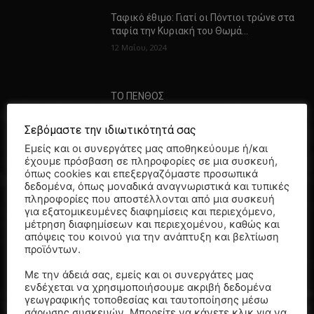
Ταφικό έθιμο: Γιατί οι Πόντιοι τρώνε στα
ταφία την Κυριακή του Θωμά…
12 Μαΐου, 2024
ΤΟ ΠΕΝΘΟΣ
13 Ιανουαρίου, 2023
Σεβόμαστε την ιδιωτικότητά σας
Εμείς και οι συνεργάτες μας αποθηκεύουμε ή/και
έχουμε πρόσβαση σε πληροφορίες σε μια συσκευή,
όπως cookies και επεξεργαζόμαστε προσωπικά
Πότε έχει θεσπίσει η εκκλησία
δεδομένα, όπως μοναδικά αναγνωριστικά και τυπικές
μνημόσυνα – ψυχοσάββατα…
πληροφορίες που αποστέλλονται από μια συσκευή
10 Ιουνίου, 2022
για εξατομικευμένες διαφημίσεις και περιεχόμενο,
μέτρηση διαφημίσεων και περιεχομένου, καθώς και
απόψεις του κοινού για την ανάπτυξη και βελτίωση
προϊόντων.
ΠΡΕΠΕΙ ΝΑ ΔΙΑΒΑΣΕΤΕ
Με την άδειά σας, εμείς και οι συνεργάτες μας
ενδέχεται να χρησιμοποιήσουμε ακριβή δεδομένα
ΣΕΡΡΕΣ: Τροχαίο δυστύχημα με νεκρούς
γεωγραφικής τοποθεσίας και ταυτοποίησης μέσω
μάνα και γιό…
σάρωσης συσκευών. Μπορείτε να κάνετε κλικ για να