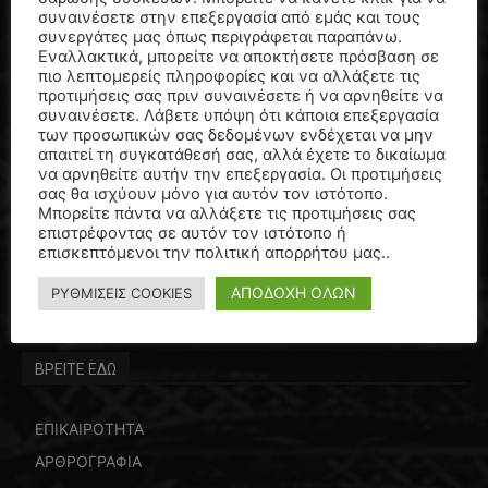
συναινέσετε στην επεξεργασία από εμάς και τους
7 Αυγούστου, 2026
συνεργάτες μας όπως περιγράφεται παραπάνω.
Εναλλακτικά, μπορείτε να αποκτήσετε πρόσβαση σε
πιο λεπτομερείς πληροφορίες και να αλλάξετε τις
ΑΓΡΙΝΙΟ: πένθος για τον αιφνίδιο θάνατο
προτιμήσεις σας πριν συναινέσετε ή να αρνηθείτε να
συναινέσετε. Λάβετε υπόψη ότι κάποια επεξεργασία
του Δημήτρη Καρατσώρη, προπονητή
των προσωπικών σας δεδομένων ενδέχεται να μην
μπάσκετ…
απαιτεί τη συγκατάθεσή σας, αλλά έχετε το δικαίωμα
7 Αυγούστου, 2026
να αρνηθείτε αυτήν την επεξεργασία. Οι προτιμήσεις
σας θα ισχύουν μόνο για αυτόν τον ιστότοπο.
Μπορείτε πάντα να αλλάξετε τις προτιμήσεις σας
Πέθανε ο Λάκης Χαλκιάς…
επιστρέφοντας σε αυτόν τον ιστότοπο ή
3 Αυγούστου, 2026
επισκεπτόμενοι την πολιτική απορρήτου μας..
ΑΠΟΔΟΧΗ ΟΛΩΝ
ΡΥΘΜΙΣΕΙΣ COOKIES
ΒΡΕΙΤΕ ΕΔΩ
ΕΠΙΚΑΙΡΟΤΗΤΑ
5771
ΑΡΘΡΟΓΡΑΦΙΑ
45