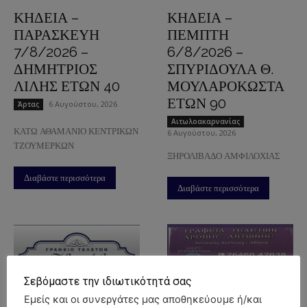
ΚΗΔΕΙΑ –
ΚΗΔΕΙΑ –
ΠΑΡΑΣΚΕΥΗ
ΠΕΜΠΤΗ
7/8/2026 –
6/8/2026 –
ΔΗΜΗΤΡΙΟΣ
ΣΠΥΡΙΔΟΥΛΑ Θ.
ΛΙΛΗΣ ΕΤΩΝ 40
ΜΟΥΛΑΡΟΚΩΣΤΑ
ΕΤΩΝ 90
6 Αυγούστου, 2026
Άρτας
Aιτωλοακαρνανίας
ΚΑΤΩ ΑΘΑΜΑΝΙΟ ΚΕΝΤΡΙΚΩΝ
6 Αυγούστου, 2026
ΤΖΟΥΜΕΡΚΩΝ
ΞΗΡΟΛΙΒΑΔΟ ΑΜΦΙΛΟΧΙΑΣ
Διαβάστε περισσότερα
Διαβάστε περισσότερα
Σεβόμαστε την ιδιωτικότητά σας
Εμείς και οι συνεργάτες μας αποθηκεύουμε ή/και