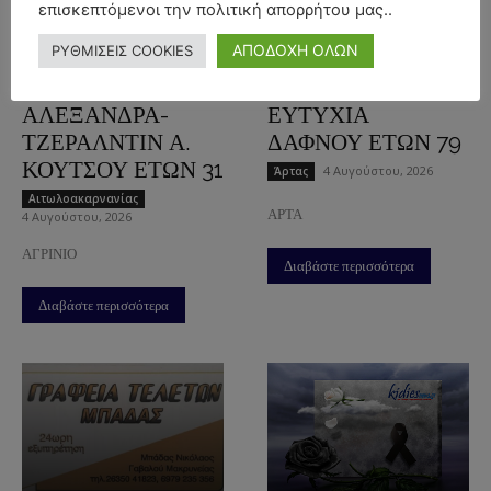
επισκεπτόμενοι την πολιτική απορρήτου μας..
ΚΗΔΕΙΑ –
ΚΗΔΕΙΑ –
ΑΠΟΔΟΧΗ ΟΛΩΝ
ΡΥΘΜΙΣΕΙΣ COOKIES
ΠΕΜΠΤΗ
ΠΕΜΠΤΗ
6/8/2026 –
6/8/2026 –
ΑΛΕΞΑΝΔΡΑ-
ΕΥΤΥΧΙΑ
ΤΖΕΡΑΛΝΤΙΝ Α.
ΔΑΦΝΟΥ ΕΤΩΝ 79
ΚΟΥΤΣΟΥ ΕΤΩΝ 31
4 Αυγούστου, 2026
Άρτας
Aιτωλοακαρνανίας
ΑΡΤΑ
4 Αυγούστου, 2026
ΑΓΡΙΝΙΟ
Διαβάστε περισσότερα
Διαβάστε περισσότερα