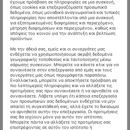
έχουμε πρόσβαση σε πληροφορίες σε μια συσκευή,
ΚΗΔΕΙΑ –
ΚΗΔΕΙΑ –
όπως cookies και επεξεργαζόμαστε προσωπικά
δεδομένα, όπως μοναδικά αναγνωριστικά και τυπικές
ΠΕΜΠΤΗ
ΠΕΜΠΤΗ
πληροφορίες που αποστέλλονται από μια συσκευή
6/8/2026 –
6/8/2026 – ΟΛΓΑ
για εξατομικευμένες διαφημίσεις και περιεχόμενο,
μέτρηση διαφημίσεων και περιεχομένου, καθώς και
ΓΕΩΡΓΙΟΣ Δ.
Χ. ΜΠΑΚΟΔΗΜΟΥ
απόψεις του κοινού για την ανάπτυξη και βελτίωση
ΚΩΣΤΑΚΗΣ ΕΤΩΝ
ΕΤΩΝ 89
προϊόντων.
59
Aιτωλοακαρνανίας
Με την άδειά σας, εμείς και οι συνεργάτες μας
5 Αυγούστου, 2026
Aιτωλοακαρνανίας
ενδέχεται να χρησιμοποιήσουμε ακριβή δεδομένα
5 Αυγούστου, 2026
γεωγραφικής τοποθεσίας και ταυτοποίησης μέσω
ΠΕΝΤΑΛΟΦΟΣ
σάρωσης συσκευών. Μπορείτε να κάνετε κλικ για να
ΜΑΤΑΡΑΓΚΑ ΜΑΚΡΥΝΕΙΑΣ
συναινέσετε στην επεξεργασία από εμάς και τους
Διαβάστε περισσότερα
συνεργάτες μας όπως περιγράφεται παραπάνω.
Εναλλακτικά, μπορείτε να αποκτήσετε πρόσβαση σε
Διαβάστε περισσότερα
πιο λεπτομερείς πληροφορίες και να αλλάξετε τις
προτιμήσεις σας πριν συναινέσετε ή να αρνηθείτε να
συναινέσετε. Λάβετε υπόψη ότι κάποια επεξεργασία
των προσωπικών σας δεδομένων ενδέχεται να μην
απαιτεί τη συγκατάθεσή σας, αλλά έχετε το δικαίωμα
να αρνηθείτε αυτήν την επεξεργασία. Οι προτιμήσεις
σας θα ισχύουν μόνο για αυτόν τον ιστότοπο.
Μπορείτε πάντα να αλλάξετε τις προτιμήσεις σας
επιστρέφοντας σε αυτόν τον ιστότοπο ή