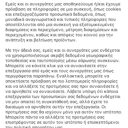
Εμείς και οι συνεργάτες μας αποθηκεύουμε ή/και έχουμε
πρόσβαση σε πληροφορίες σε μια συσκευή, όπως cookies
και επεξεργαζόμαστε προσωπικά δεδομένα, όπως
μοναδικά αναγνωριστικά και τυπικές πληροφορίες που
αποστέλλονται από μια συσκευή για εξατομικευμένες
διαφημίσεις και περιεχόμενο, μέτρηση διαφημίσεων και
περιεχομένου, καθώς και απόψεις του κοινού για την
ανάπτυξη και βελτίωση προϊόντων.
Με την άδειά σας, εμείς και οι συνεργάτες μας ενδέχεται
να χρησιμοποιήσουμε ακριβή δεδομένα γεωγραφικής
τοποθεσίας και ταυτοποίησης μέσω σάρωσης συσκευών.
Μπορείτε να κάνετε κλικ για να συναινέσετε στην
επεξεργασία από εμάς και τους συνεργάτες μας όπως
περιγράφεται παραπάνω. Εναλλακτικά, μπορείτε να
αποκτήσετε πρόσβαση σε πιο λεπτομερείς πληροφορίες
και να αλλάξετε τις προτιμήσεις σας πριν συναινέσετε ή
να αρνηθείτε να συναινέσετε. Λάβετε υπόψη ότι κάποια
επεξεργασία των προσωπικών σας δεδομένων ενδέχεται
να μην απαιτεί τη συγκατάθεσή σας, αλλά έχετε το
δικαίωμα να αρνηθείτε αυτήν την επεξεργασία. Οι
προτιμήσεις σας θα ισχύουν μόνο για αυτόν τον ιστότοπο.
Μπορείτε πάντα να αλλάξετε τις προτιμήσεις σας
επιστρέφοντας σε αυτόν τον ιστότοπο ή επισκεπτόμενοι
την πολιτική απορρήτου μας..