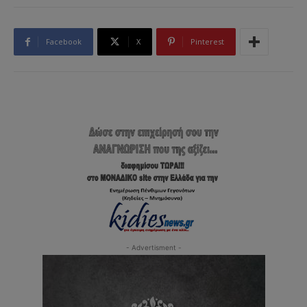
Facebook
X
Pinterest
- Advertisment -