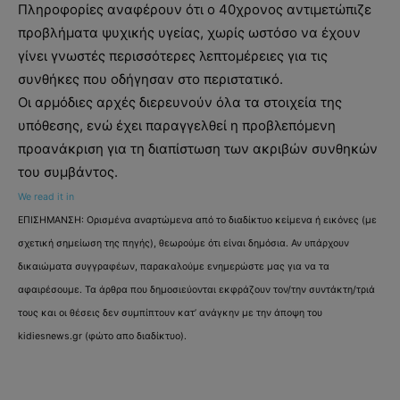
Πληροφορίες αναφέρουν ότι ο 40χρονος αντιμετώπιζε
προβλήματα ψυχικής υγείας, χωρίς ωστόσο να έχουν
γίνει γνωστές περισσότερες λεπτομέρειες για τις
συνθήκες που οδήγησαν στο περιστατικό.
Οι αρμόδιες αρχές διερευνούν όλα τα στοιχεία της
υπόθεσης, ενώ έχει παραγγελθεί η προβλεπόμενη
προανάκριση για τη διαπίστωση των ακριβών συνθηκών
του συμβάντος.
We read it in
ΕΠΙΣΗΜΑΝΣΗ: Ορισμένα αναρτώμενα από το διαδίκτυο κείμενα ή εικόνες (με
σχετική σημείωση της πηγής), θεωρούμε ότι είναι δημόσια. Αν υπάρχουν
δικαιώματα συγγραφέων, παρακαλούμε ενημερώστε μας για να τα
αφαιρέσουμε. Τα άρθρα που δημοσιεύονται εκφράζουν τον/την συντάκτη/τριά
τους και οι θέσεις δεν συμπίπτουν κατ’ ανάγκην με την άποψη του
kidiesnews.gr (φώτο απο διαδίκτυο).