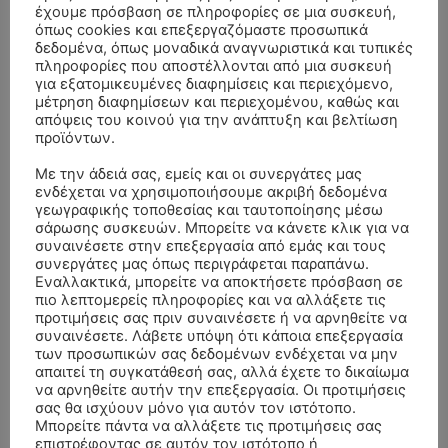
έχουμε πρόσβαση σε πληροφορίες σε μια συσκευή,
όπως cookies και επεξεργαζόμαστε προσωπικά
δεδομένα, όπως μοναδικά αναγνωριστικά και τυπικές
πληροφορίες που αποστέλλονται από μια συσκευή
για εξατομικευμένες διαφημίσεις και περιεχόμενο,
μέτρηση διαφημίσεων και περιεχομένου, καθώς και
απόψεις του κοινού για την ανάπτυξη και βελτίωση
προϊόντων.
Με την άδειά σας, εμείς και οι συνεργάτες μας
ενδέχεται να χρησιμοποιήσουμε ακριβή δεδομένα
γεωγραφικής τοποθεσίας και ταυτοποίησης μέσω
- Advertisment -
σάρωσης συσκευών. Μπορείτε να κάνετε κλικ για να
συναινέσετε στην επεξεργασία από εμάς και τους
συνεργάτες μας όπως περιγράφεται παραπάνω.
Εναλλακτικά, μπορείτε να αποκτήσετε πρόσβαση σε
πιο λεπτομερείς πληροφορίες και να αλλάξετε τις
προτιμήσεις σας πριν συναινέσετε ή να αρνηθείτε να
συναινέσετε. Λάβετε υπόψη ότι κάποια επεξεργασία
των προσωπικών σας δεδομένων ενδέχεται να μην
απαιτεί τη συγκατάθεσή σας, αλλά έχετε το δικαίωμα
να αρνηθείτε αυτήν την επεξεργασία. Οι προτιμήσεις
σας θα ισχύουν μόνο για αυτόν τον ιστότοπο.
Μπορείτε πάντα να αλλάξετε τις προτιμήσεις σας
επιστρέφοντας σε αυτόν τον ιστότοπο ή