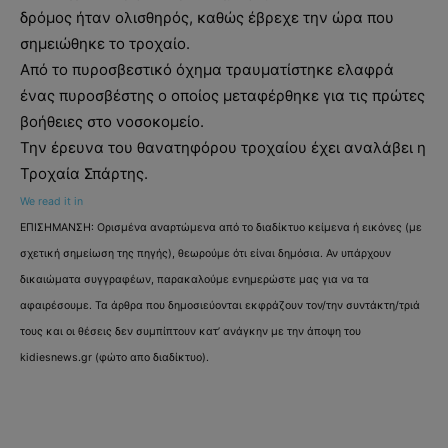
δρόμος ήταν ολισθηρός, καθώς έβρεχε την ώρα που
σημειώθηκε το τροχαίο.
Από το πυροσβεστικό όχημα τραυματίστηκε ελαφρά
ένας πυροσβέστης ο οποίος μεταφέρθηκε για τις πρώτες
βοήθειες στο νοσοκομείο.
Την έρευνα του θανατηφόρου τροχαίου έχει αναλάβει η
Τροχαία Σπάρτης.
We read it in
ΕΠΙΣΗΜΑΝΣΗ: Ορισμένα αναρτώμενα από το διαδίκτυο κείμενα ή εικόνες (με
σχετική σημείωση της πηγής), θεωρούμε ότι είναι δημόσια. Αν υπάρχουν
δικαιώματα συγγραφέων, παρακαλούμε ενημερώστε μας για να τα
αφαιρέσουμε. Τα άρθρα που δημοσιεύονται εκφράζουν τον/την συντάκτη/τριά
τους και οι θέσεις δεν συμπίπτουν κατ’ ανάγκην με την άποψη του
kidiesnews.gr (φώτο απο διαδίκτυο).