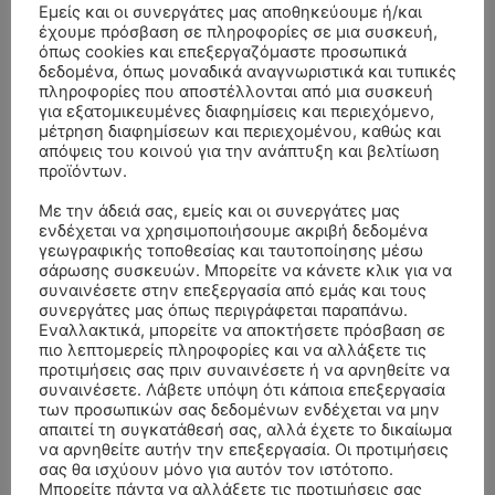
Εμείς και οι συνεργάτες μας αποθηκεύουμε ή/και
έχουμε πρόσβαση σε πληροφορίες σε μια συσκευή,
όπως cookies και επεξεργαζόμαστε προσωπικά
δεδομένα, όπως μοναδικά αναγνωριστικά και τυπικές
πληροφορίες που αποστέλλονται από μια συσκευή
για εξατομικευμένες διαφημίσεις και περιεχόμενο,
μέτρηση διαφημίσεων και περιεχομένου, καθώς και
απόψεις του κοινού για την ανάπτυξη και βελτίωση
προϊόντων.
Με την άδειά σας, εμείς και οι συνεργάτες μας
ενδέχεται να χρησιμοποιήσουμε ακριβή δεδομένα
γεωγραφικής τοποθεσίας και ταυτοποίησης μέσω
σάρωσης συσκευών. Μπορείτε να κάνετε κλικ για να
- Advertisment -
συναινέσετε στην επεξεργασία από εμάς και τους
συνεργάτες μας όπως περιγράφεται παραπάνω.
Εναλλακτικά, μπορείτε να αποκτήσετε πρόσβαση σε
πιο λεπτομερείς πληροφορίες και να αλλάξετε τις
προτιμήσεις σας πριν συναινέσετε ή να αρνηθείτε να
συναινέσετε. Λάβετε υπόψη ότι κάποια επεξεργασία
των προσωπικών σας δεδομένων ενδέχεται να μην
απαιτεί τη συγκατάθεσή σας, αλλά έχετε το δικαίωμα
να αρνηθείτε αυτήν την επεξεργασία. Οι προτιμήσεις
σας θα ισχύουν μόνο για αυτόν τον ιστότοπο.
Μπορείτε πάντα να αλλάξετε τις προτιμήσεις σας