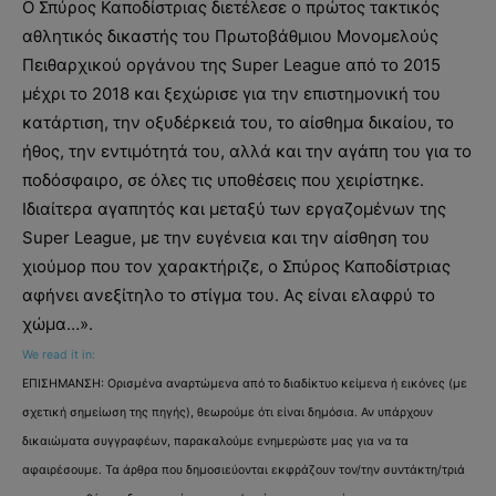
Ο Σπύρος Καποδίστριας διετέλεσε ο πρώτος τακτικός
αθλητικός δικαστής του Πρωτοβάθμιου Μονομελούς
Πειθαρχικού οργάνου της Super League από το 2015
μέχρι το 2018 και ξεχώρισε για την επιστημονική του
κατάρτιση, την οξυδέρκειά του, το αίσθημα δικαίου, το
ήθος, την εντιμότητά του, αλλά και την αγάπη του για το
ποδόσφαιρο, σε όλες τις υποθέσεις που χειρίστηκε.
Ιδιαίτερα αγαπητός και μεταξύ των εργαζομένων της
Super League, με την ευγένεια και την αίσθηση του
χιούμορ που τον χαρακτήριζε, ο Σπύρος Καποδίστριας
αφήνει ανεξίτηλο το στίγμα του. Ας είναι ελαφρύ το
χώμα…».
We read it in:
ΕΠΙΣΗΜΑΝΣΗ: Ορισμένα αναρτώμενα από το διαδίκτυο κείμενα ή εικόνες (με
σχετική σημείωση της πηγής), θεωρούμε ότι είναι δημόσια. Αν υπάρχουν
δικαιώματα συγγραφέων, παρακαλούμε ενημερώστε μας για να τα
αφαιρέσουμε. Τα άρθρα που δημοσιεύονται εκφράζουν τον/την συντάκτη/τριά