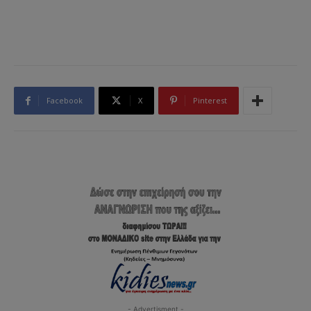
Facebook
X
Pinterest
- Advertisment -