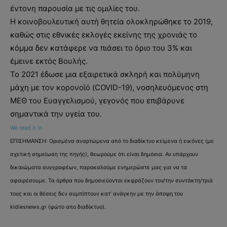
έντονη παρουσία με τις ομιλίες του.
Η κοινοβουλευτική αυτή θητεία ολοκληρώθηκε το 2019,
καθώς στις εθνικές εκλογές εκείνης της χρονιάς το
κόμμα δεν κατάφερε να πιάσει το όριο του 3% και
έμεινε εκτός Βουλής.
Το 2021 έδωσε μια εξαιρετικά σκληρή και πολύμηνη
μάχη με τον κορονοϊό (COVID-19), νοσηλευόμενος στη
ΜΕΘ του Ευαγγελισμού, γεγονός που επιβάρυνε
σημαντικά την υγεία του.
We read it in
ΕΠΙΣΗΜΑΝΣΗ: Ορισμένα αναρτώμενα από το διαδίκτυο κείμενα ή εικόνες (με
σχετική σημείωση της πηγής), θεωρούμε ότι είναι δημόσια. Αν υπάρχουν
δικαιώματα συγγραφέων, παρακαλούμε ενημερώστε μας για να τα
αφαιρέσουμε. Τα άρθρα που δημοσιεύονται εκφράζουν τον/την συντάκτη/τριά
τους και οι θέσεις δεν συμπίπτουν κατ’ ανάγκην με την άποψη του
kidiesnews.gr (φώτο απο διαδίκτυο).