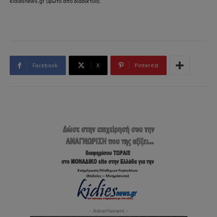
kidiesnews.gr (φώτο απο διαδίκτυο).
Facebook
X
Pinterest
- Advertisment -