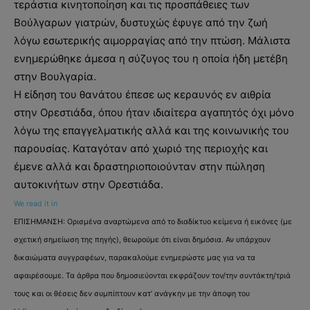
τεράστια κινητοποίηση και τις προσπάθειες των
Βούλγαρων γιατρών, δυστυχώς έφυγε από την ζωή
λόγω εσωτερικής αιμορραγίας από την πτώση. Μάλιστα
ενημερώθηκε άμεσα η σύζυγος του η οποία ήδη μετέβη
στην Βουλγαρία.
Η είδηση του θανάτου έπεσε ως κεραυνός εν αιθρία
στην Ορεστιάδα, όπου ήταν ιδιαίτερα αγαπητός όχι μόνο
λόγω της επαγγελματικής αλλά και της κοινωνικής του
παρουσίας. Καταγόταν από χωριό της περιοχής και
έμενε αλλά και δραστηριοποιούνταν στην πώληση
αυτοκινήτων στην Ορεστιάδα.
We read it in
ΕΠΙΣΗΜΑΝΣΗ: Ορισμένα αναρτώμενα από το διαδίκτυο κείμενα ή εικόνες (με
σχετική σημείωση της πηγής), θεωρούμε ότι είναι δημόσια. Αν υπάρχουν
δικαιώματα συγγραφέων, παρακαλούμε ενημερώστε μας για να τα
αφαιρέσουμε. Τα άρθρα που δημοσιεύονται εκφράζουν τον/την συντάκτη/τριά
τους και οι θέσεις δεν συμπίπτουν κατ’ ανάγκην με την άποψη του