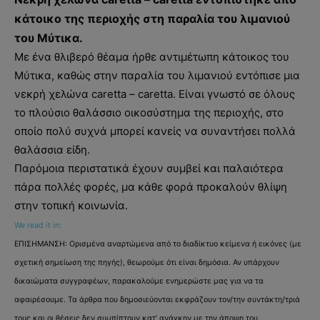
κάτοικο της περιοχής στη παραλία του λιμανιού
του Μύτικα.
Με ένα θλιβερό θέαμα ήρθε αντιμέτωπη κάτοικος του
Μύτικα, καθώς στην παραλία του λιμανιού εντόπισε μια
νεκρή χελώνα caretta – caretta. Είναι γνωστό σε όλους
το πλούσιο θαλάσσιο οικοσύστημα της περιοχής, στο
οποίο πολύ συχνά μπορεί κανείς να συναντήσει πολλά
θαλάσσια είδη.
Παρόμοια περιστατικά έχουν συμβεί και παλαιότερα
πάρα πολλές φορές, μα κάθε φορά προκαλούν θλίψη
στην τοπική κοινωνία.
We read it in:
ΕΠΙΣΗΜΑΝΣΗ: Ορισμένα αναρτώμενα από το διαδίκτυο κείμενα ή εικόνες (με
σχετική σημείωση της πηγής), θεωρούμε ότι είναι δημόσια. Αν υπάρχουν
δικαιώματα συγγραφέων, παρακαλούμε ενημερώστε μας για να τα
αφαιρέσουμε. Τα άρθρα που δημοσιεύονται εκφράζουν τον/την συντάκτη/τριά
τους και οι θέσεις δεν συμπίπτουν κατ’ ανάγκην με την άποψη του