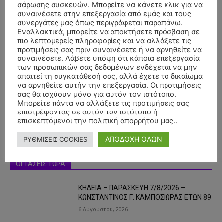
σάρωσης συσκευών. Μπορείτε να κάνετε κλικ για να
συναινέσετε στην επεξεργασία από εμάς και τους
συνεργάτες μας όπως περιγράφεται παραπάνω.
Εναλλακτικά, μπορείτε να αποκτήσετε πρόσβαση σε
πιο λεπτομερείς πληροφορίες και να αλλάξετε τις
προτιμήσεις σας πριν συναινέσετε ή να αρνηθείτε να
συναινέσετε. Λάβετε υπόψη ότι κάποια επεξεργασία
- Advertisment -
των προσωπικών σας δεδομένων ενδέχεται να μην
απαιτεί τη συγκατάθεσή σας, αλλά έχετε το δικαίωμα
να αρνηθείτε αυτήν την επεξεργασία. Οι προτιμήσεις
σας θα ισχύουν μόνο για αυτόν τον ιστότοπο.
Μπορείτε πάντα να αλλάξετε τις προτιμήσεις σας
επιστρέφοντας σε αυτόν τον ιστότοπο ή
επισκεπτόμενοι την πολιτική απορρήτου μας..
ΑΠΟΔΟΧΗ ΟΛΩΝ
ΡΥΘΜΙΣΕΙΣ COOKIES
ΟΙ ΤΑΣΕΙΣ ΤΩΡΑ
ΚΗΔΕΙΑ – ΠΑΡΑΣΚΕΥΗ 7/8/2026 –
ΚΩΝΣΤΑΝΤΙΝΟΣ Γ. ΚΑΜΠΟΣΙΩΡΑΣ ΕΤΩΝ 89
6 Αυγούστου, 2026