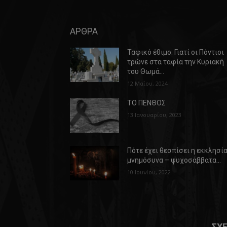
ΑΡΘΡΑ
Ταφικό έθιμο: Γιατί οι Πόντιοι
τρώνε στα ταφία την Κυριακή
του Θωμά…
12 Μαΐου, 2024
ΤΟ ΠΕΝΘΟΣ
13 Ιανουαρίου, 2023
Πότε έχει θεσπίσει η εκκλησί
μνημόσυνα – ψυχοσάββατα…
10 Ιουνίου, 2022
ΣΧΕ