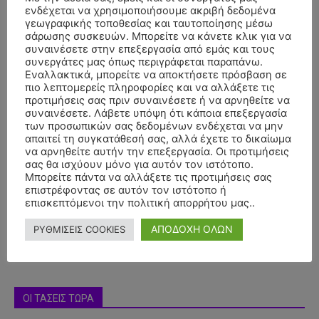
ενδέχεται να χρησιμοποιήσουμε ακριβή δεδομένα
γεωγραφικής τοποθεσίας και ταυτοποίησης μέσω
σάρωσης συσκευών. Μπορείτε να κάνετε κλικ για να
συναινέσετε στην επεξεργασία από εμάς και τους
συνεργάτες μας όπως περιγράφεται παραπάνω.
Εναλλακτικά, μπορείτε να αποκτήσετε πρόσβαση σε
πιο λεπτομερείς πληροφορίες και να αλλάξετε τις
προτιμήσεις σας πριν συναινέσετε ή να αρνηθείτε να
συναινέσετε. Λάβετε υπόψη ότι κάποια επεξεργασία
των προσωπικών σας δεδομένων ενδέχεται να μην
απαιτεί τη συγκατάθεσή σας, αλλά έχετε το δικαίωμα
να αρνηθείτε αυτήν την επεξεργασία. Οι προτιμήσεις
- Advertisment -
σας θα ισχύουν μόνο για αυτόν τον ιστότοπο.
Μπορείτε πάντα να αλλάξετε τις προτιμήσεις σας
επιστρέφοντας σε αυτόν τον ιστότοπο ή
επισκεπτόμενοι την πολιτική απορρήτου μας..
ΑΠΟΔΟΧΗ ΟΛΩΝ
ΡΥΘΜΙΣΕΙΣ COOKIES
ΟΙ ΤΑΣΕΙΣ ΤΩΡΑ