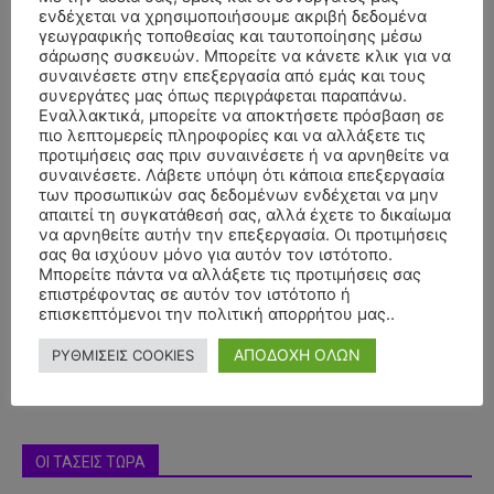
ενδέχεται να χρησιμοποιήσουμε ακριβή δεδομένα
γεωγραφικής τοποθεσίας και ταυτοποίησης μέσω
σάρωσης συσκευών. Μπορείτε να κάνετε κλικ για να
συναινέσετε στην επεξεργασία από εμάς και τους
συνεργάτες μας όπως περιγράφεται παραπάνω.
Εναλλακτικά, μπορείτε να αποκτήσετε πρόσβαση σε
πιο λεπτομερείς πληροφορίες και να αλλάξετε τις
προτιμήσεις σας πριν συναινέσετε ή να αρνηθείτε να
συναινέσετε. Λάβετε υπόψη ότι κάποια επεξεργασία
των προσωπικών σας δεδομένων ενδέχεται να μην
απαιτεί τη συγκατάθεσή σας, αλλά έχετε το δικαίωμα
να αρνηθείτε αυτήν την επεξεργασία. Οι προτιμήσεις
- Advertisment -
σας θα ισχύουν μόνο για αυτόν τον ιστότοπο.
Μπορείτε πάντα να αλλάξετε τις προτιμήσεις σας
επιστρέφοντας σε αυτόν τον ιστότοπο ή
επισκεπτόμενοι την πολιτική απορρήτου μας..
ΑΠΟΔΟΧΗ ΟΛΩΝ
ΡΥΘΜΙΣΕΙΣ COOKIES
ΟΙ ΤΑΣΕΙΣ ΤΩΡΑ