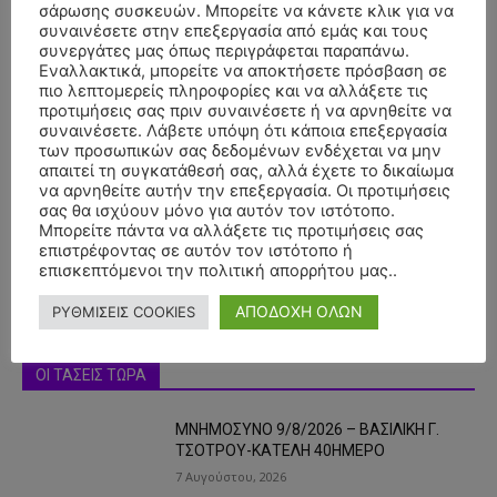
σάρωσης συσκευών. Μπορείτε να κάνετε κλικ για να
συναινέσετε στην επεξεργασία από εμάς και τους
συνεργάτες μας όπως περιγράφεται παραπάνω.
Εναλλακτικά, μπορείτε να αποκτήσετε πρόσβαση σε
πιο λεπτομερείς πληροφορίες και να αλλάξετε τις
προτιμήσεις σας πριν συναινέσετε ή να αρνηθείτε να
συναινέσετε. Λάβετε υπόψη ότι κάποια επεξεργασία
των προσωπικών σας δεδομένων ενδέχεται να μην
- Advertisment -
απαιτεί τη συγκατάθεσή σας, αλλά έχετε το δικαίωμα
να αρνηθείτε αυτήν την επεξεργασία. Οι προτιμήσεις
σας θα ισχύουν μόνο για αυτόν τον ιστότοπο.
Μπορείτε πάντα να αλλάξετε τις προτιμήσεις σας
επιστρέφοντας σε αυτόν τον ιστότοπο ή
επισκεπτόμενοι την πολιτική απορρήτου μας..
ΑΠΟΔΟΧΗ ΟΛΩΝ
ΡΥΘΜΙΣΕΙΣ COOKIES
ΟΙ ΤΑΣΕΙΣ ΤΩΡΑ
ΜΝΗΜΟΣΥΝΟ 9/8/2026 – ΒΑΣΙΛΙΚΗ Γ.
ΤΣΟΤΡΟΥ-ΚΑΤΕΛΗ 40ΗΜΕΡΟ
7 Αυγούστου, 2026