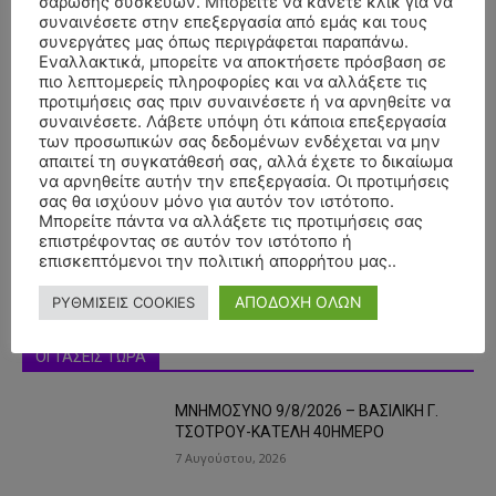
σάρωσης συσκευών. Μπορείτε να κάνετε κλικ για να
συναινέσετε στην επεξεργασία από εμάς και τους
συνεργάτες μας όπως περιγράφεται παραπάνω.
Εναλλακτικά, μπορείτε να αποκτήσετε πρόσβαση σε
πιο λεπτομερείς πληροφορίες και να αλλάξετε τις
προτιμήσεις σας πριν συναινέσετε ή να αρνηθείτε να
συναινέσετε. Λάβετε υπόψη ότι κάποια επεξεργασία
- Advertisment -
των προσωπικών σας δεδομένων ενδέχεται να μην
απαιτεί τη συγκατάθεσή σας, αλλά έχετε το δικαίωμα
να αρνηθείτε αυτήν την επεξεργασία. Οι προτιμήσεις
σας θα ισχύουν μόνο για αυτόν τον ιστότοπο.
Μπορείτε πάντα να αλλάξετε τις προτιμήσεις σας
επιστρέφοντας σε αυτόν τον ιστότοπο ή
επισκεπτόμενοι την πολιτική απορρήτου μας..
ΑΠΟΔΟΧΗ ΟΛΩΝ
ΡΥΘΜΙΣΕΙΣ COOKIES
ΟΙ ΤΑΣΕΙΣ ΤΩΡΑ
ΜΝΗΜΟΣΥΝΟ 9/8/2026 – ΒΑΣΙΛΙΚΗ Γ.
ΤΣΟΤΡΟΥ-ΚΑΤΕΛΗ 40ΗΜΕΡΟ
7 Αυγούστου, 2026